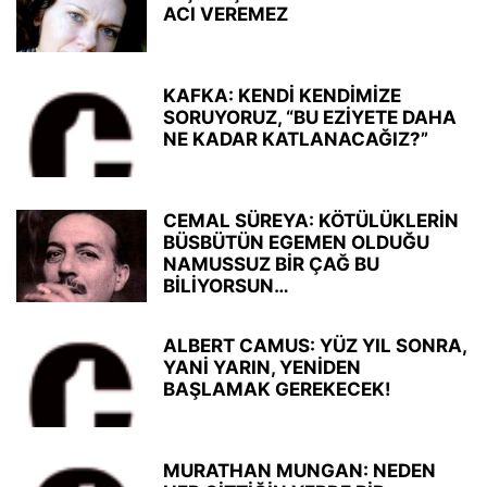
ACI VEREMEZ
KAFKA: KENDİ KENDİMİZE
SORUYORUZ, “BU EZİYETE DAHA
NE KADAR KATLANACAĞIZ?”
CEMAL SÜREYA: KÖTÜLÜKLERİN
BÜSBÜTÜN EGEMEN OLDUĞU
NAMUSSUZ BİR ÇAĞ BU
BİLİYORSUN…
ALBERT CAMUS: YÜZ YIL SONRA,
YANİ YARIN, YENİDEN
BAŞLAMAK GEREKECEK!
MURATHAN MUNGAN: NEDEN