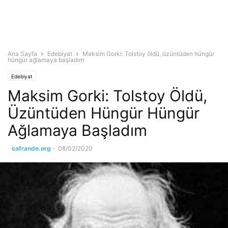
Ana Sayfa
Edebiyat
Maksim Gorki: Tolstoy öldü, üzüntüden hüngür
hüngür ağlamaya başladım
Edebiyat
Maksim Gorki: Tolstoy Öldü,
Üzüntüden Hüngür Hüngür
Ağlamaya Başladım
cafrande.org
-
08/02/2020