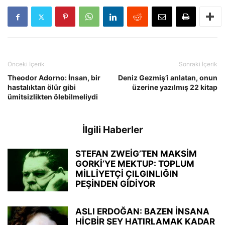
Önceki İçerik
Sonraki İçerik
Theodor Adorno: İnsan, bir
Deniz Gezmiş’i anlatan, onun
has­talıktan ölür gibi
üzerine yazılmış 22 kitap
ümitsizlikten ölebilmeliydi
İlgili Haberler
STEFAN ZWEİG’TEN MAKSİM
GORKİ’YE MEKTUP: TOPLUM
MİLLİYETÇİ ÇILGINLIĞIN
PEŞİNDEN GİDİYOR
ASLI ERDOĞAN: BAZEN İNSANA
HİÇBİR ŞEY HATIRLAMAK KADAR