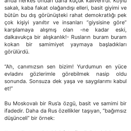
anda herkes ondan daha küçük kalıverirdi. Köylü
sakalı, kaba fakat olağandışı elleri, basit giyimi ve
bütün bu dış görünüşteki rahat demokratlığı pek
çok kişiyi yanıltır ve insanları “giysisine göre”
karşılamaya alışmış olan -ne kadar eski,
dalkavukça bir alışkanlık!- Rusların buram buram
kokan bir samimiyet yaymaya başladıkları
görülürdü.
“Ah, canımızsın sen bizim! Yurdumun en yüce
evladını gözlerimle görebilmek nasip oldu
sonunda. Sonsuza dek yaşa ve saygılarımı kabul
et!”
Bu Moskovalı bir Rus’a özgü, basit ve samimi bir
ifadedir. Daha da Rus özellikler taşıyan, “bağımsız
düşünceli” bir örnek: