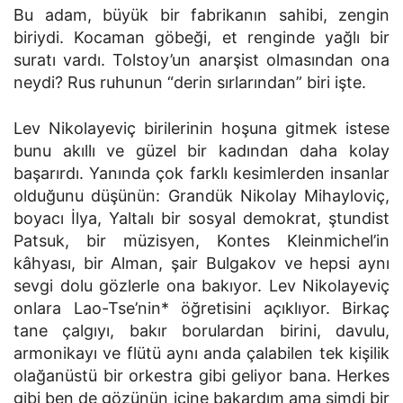
Bu adam, büyük bir fabrikanın sahibi, zengin
biriydi. Kocaman göbeği, et renginde yağlı bir
suratı vardı. Tolstoy’un anarşist olmasından ona
neydi? Rus ruhunun “derin sırlarından” biri işte.
Lev Nikolayeviç birilerinin hoşuna gitmek istese
bunu akıllı ve güzel bir kadından daha kolay
başarırdı. Yanında çok farklı kesimlerden insanlar
olduğunu düşünün: Grandük Nikolay Mihayloviç,
boyacı İlya, Yaltalı bir sosyal demokrat, ştundist
Patsuk, bir müzisyen, Kontes Kleinmichel’in
kâhyası, bir Alman, şair Bulgakov ve hepsi aynı
sevgi dolu gözlerle ona bakıyor. Lev Nikolayeviç
onlara Lao-Tse’nin* öğretisini açıklıyor. Birkaç
tane çalgıyı, bakır borulardan birini, davulu,
armonikayı ve flütü aynı anda çalabilen tek kişilik
olağanüstü bir orkestra gibi geliyor bana. Herkes
gibi ben de gözünün içine bakardım ama şimdi bir