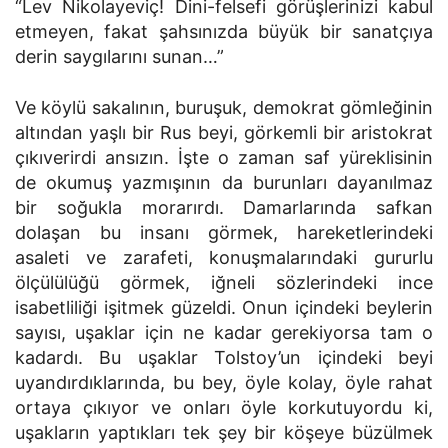
“Lev Nikolayeviç! Dini-felsefi görüşlerinizi kabul
etmeyen, fakat şahsınızda büyük bir sanatçıya
derin saygılarını sunan…”
Ve köylü sakalının, buruşuk, demokrat gömleğinin
altından yaşlı bir Rus beyi, görkemli bir aristokrat
çıkıverirdi ansızın. İşte o zaman saf yüreklisinin
de okumuş yazmışının da burunları dayanılmaz
bir soğukla morarırdı. Damarlarında safkan
dolaşan bu insanı görmek, hareketlerindeki
asaleti ve zarafeti, konuşmalarındaki gururlu
ölçülülüğü görmek, iğneli sözlerindeki ince
isabetliliği işitmek güzeldi. Onun içindeki beylerin
sayısı, uşaklar için ne kadar gerekiyorsa tam o
kadardı. Bu uşaklar Tolstoy’un içindeki beyi
uyandırdıklarında, bu bey, öyle kolay, öyle rahat
ortaya çıkıyor ve onları öyle korkutuyordu ki,
uşakların yaptıkları tek şey bir köşeye büzülmek