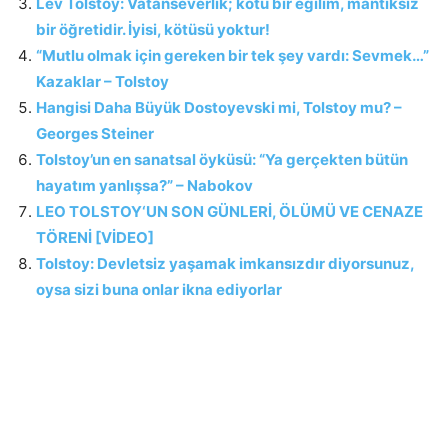
Lev Tolstoy: Vatanseverlik; kötü bir eğilim, mantıksız
bir öğretidir. İyisi, kötüsü yoktur!
“Mutlu olmak için gereken bir tek şey vardı: Sevmek…”
Kazaklar – Tolstoy
Hangisi Daha Büyük Dostoyevski mi, Tolstoy mu? –
Georges Steiner
Tolstoy’un en sanatsal öyküsü: “Ya gerçekten bütün
hayatım yanlışsa?” – Nabokov
LEO TOLSTOY‘UN SON GÜNLERİ, ÖLÜMÜ VE CENAZE
TÖRENİ [VİDEO]
Tolstoy: Devletsiz yaşamak imkansızdır diyorsunuz,
oysa sizi buna onlar ikna ediyorlar