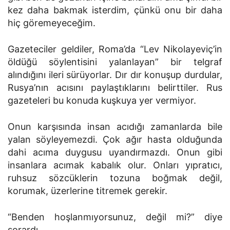
kez daha bakmak isterdim, çünkü onu bir daha
hiç göremeyeceğim.
Gazeteciler geldiler, Roma’da “Lev Nikolayeviç’in
öldüğü söylentisini yalanlayan” bir telgraf
alındığını ileri sürüyorlar. Dır dır konuşup durdular,
Rusya’nın acısını paylaştıklarını belirttiler. Rus
gazeteleri bu konuda kuşkuya yer vermiyor.
Onun karşısında insan acıdığı zamanlarda bile
yalan söyleyemezdi. Çok ağır hasta olduğunda
dahi acıma duygusu uyandırmazdı. Onun gibi
insanlara acımak kabalık olur. Onları yıpratıcı,
ruhsuz sözcüklerin tozuna boğmak değil,
korumak, üzerlerine titremek gerekir.
“Benden hoşlanmıyorsunuz, değil mi?” diye
sorardı.