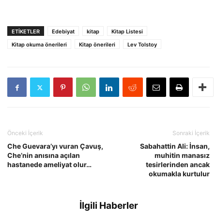
ETIKETLER
Edebiyat
kitap
Kitap Listesi
Kitap okuma önerileri
Kitap önerileri
Lev Tolstoy
Önceki İçerik
Sonraki İçerik
Che Guevara’yı vuran Çavuş,
Sabahattin Ali: İnsan,
Che’nin anısına açılan
muhitin manasız
hastanede ameliyat olur…
tesirlerinden ancak
okumakla kurtulur
İlgili Haberler