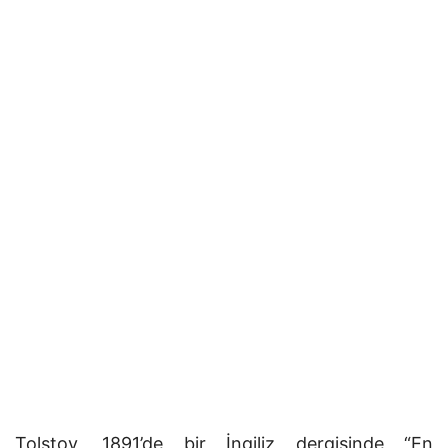
Tolstoy, 1891’de bir İngiliz dergisinde “En