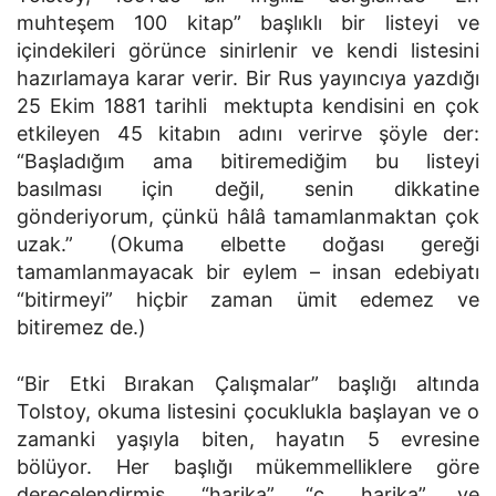
muhteşem 100 kitap” başlıklı bir listeyi ve
içindekileri görünce sinirlenir ve kendi listesini
hazırlamaya karar verir. Bir Rus yayıncıya yazdığı
25 Ekim 1881 tarihli mektupta kendisini en çok
etkileyen 45 kitabın adını verirve şöyle der:
“Başladığım ama bitiremediğim bu listeyi
basılması için değil, senin dikkatine
gönderiyorum, çünkü hâlâ tamamlanmaktan çok
uzak.” (Okuma elbette doğası gereği
tamamlanmayacak bir eylem – insan edebiyatı
“bitirmeyi” hiçbir zaman ümit edemez ve
bitiremez de.)
“Bir Etki Bırakan Çalışmalar” başlığı altında
Tolstoy, okuma listesini çocuklukla başlayan ve o
zamanki yaşıyla biten, hayatın 5 evresine
bölüyor. Her başlığı mükemmelliklere göre
derecelendirmiş, “harika” “ç. harika” ve