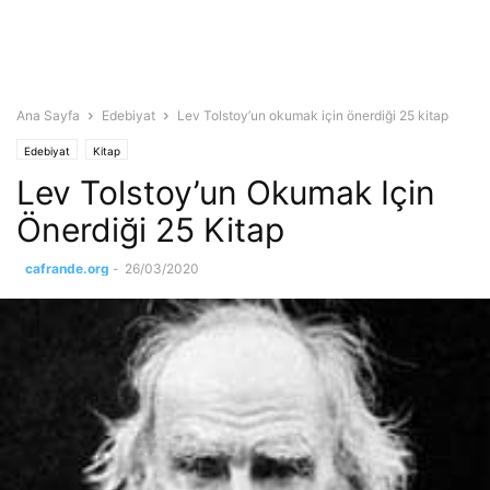
Ana Sayfa
Edebiyat
Lev Tolstoy’un okumak için önerdiği 25 kitap
Edebiyat
Kitap
Lev Tolstoy’un Okumak Için
Önerdiği 25 Kitap
cafrande.org
-
26/03/2020