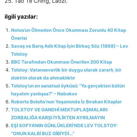
25. Tao Te Ching, Laozi.
ilgili yazılar:
Notos’un Ölmeden Önce Okunması Zorunlu 40 Kitap
Önerisi
Savaş ve Barış Adlı Kitap İçin Birkaç Söz (1868) – Lev
Tolstoy
BBC Tarafından Okunması Önerilen 200 Kitap
Tolstoy: Vatanseverlik bir duygu olarak zararlı, bir
doktrin olarak da ahmaklıktır
Tolstoy’un en sanatsal öyküsü: “Ya gerçekten bütün
hayatım yanlışsa?” – Nabokov
Roberto Bolaño’nun Yaşamında İz Bırakan Kitaplar
TOLSTOY VE GANDHİ MEKTUPLAŞMALARI:
ZORBALIĞA KARŞI İYİLİKTEN AYRILMAYIN
EŞİ SOFYA’NIN GÜNLÜKLERİ’NDE LEV TOLSTOY:
“ONUN KALBİ BUZ GİBİYDİ…”