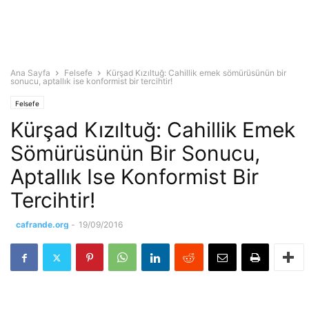
Ana Sayfa
Felsefe
Kürşad Kızıltuğ: Cahillik emek sömürüsünün bir
sonucu, aptallık ise konformist bir tercihtir!
Felsefe
Kürşad Kızıltuğ: Cahillik Emek
Sömürüsünün Bir Sonucu,
Aptallık Ise Konformist Bir
Tercihtir!
cafrande.org
-
19/09/2016