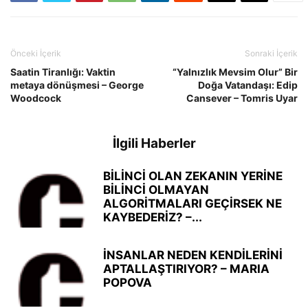
Önceki İçerik
Sonraki İçerik
Saatin Tiranlığı: Vaktin
“Yalnızlık Mevsim Olur” Bir
metaya dönüşmesi – George
Doğa Vatandaşı: Edip
Woodcock
Cansever – Tomris Uyar
İlgili Haberler
BİLİNCİ OLAN ZEKANIN YERİNE
BİLİNCİ OLMAYAN
ALGORİTMALARI GEÇİRSEK NE
KAYBEDERİZ? –...
İNSANLAR NEDEN KENDİLERİNİ
APTALLAŞTIRIYOR? – MARIA
POPOVA