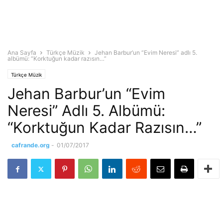
Ana Sayfa
Türkçe Müzik
Jehan Barbur’un “Evim Neresi” adlı 5.
albümü: “Korktuğun kadar razısın…”
Türkçe Müzik
Jehan Barbur’un “Evim
Neresi” Adlı 5. Albümü:
“Korktuğun Kadar Razısın…”
cafrande.org
-
01/07/2017