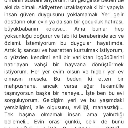
olmanın adabını arıyorum; ruh gezginse beden de
akıl da olmalı. Aidiyetten uzaklaşmalı ki bir yapıyla
insan güven duygusunu yoklamamalı. Yeri gelir
dostların olur evin ya da sarı bir çocukluk hatırası,
büyükbabanın kokusu… Ama bunlar hep
yoksunluğu doğurur ve tabii ki beraberinde acı ve
özlemi. İstemiyorum bu duyguları hayatımda.
Artık iç sancısı ve hasretten kurtulmak istiyorum,
o yüzden kendimi ehil bir varlıktan içgüdülerini
hatırlayan vahşi bir hayvana dönüştürmek
istiyorum. Her yer evim olsun ve hiçbir yer ev
olmasın mesela. Bu beden ki etten bir
mahpushane, ancak varsa eğer tekamülle
taşınıyorsun başka bir haneye… İşte ben bu evi
sorguluyorum. Geldiğim yeri ve bu yaşımdaki
yersizliğimi, aile olgusunu, evliliği, manasızlığı…
Tek başına olmamalı insan ama yalnızlığı
bellemeli… Evin orası çünkü, belki de bunu