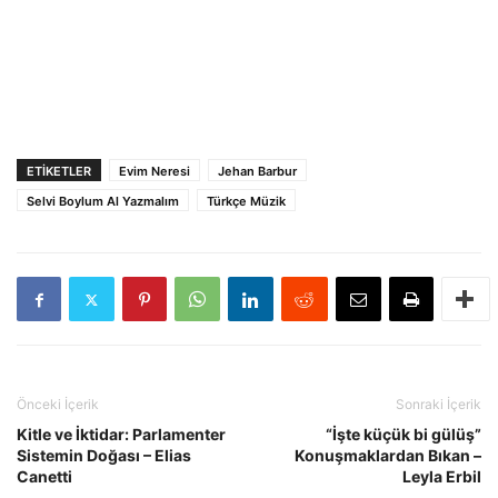
ETIKETLER
Evim Neresi
Jehan Barbur
Selvi Boylum Al Yazmalım
Türkçe Müzik
Önceki İçerik
Sonraki İçerik
Kitle ve İktidar: Parlamenter
“İşte küçük bi gülüş”
Sistemin Doğası – Elias
Konuşmaklardan Bıkan –
Canetti
Leyla Erbil