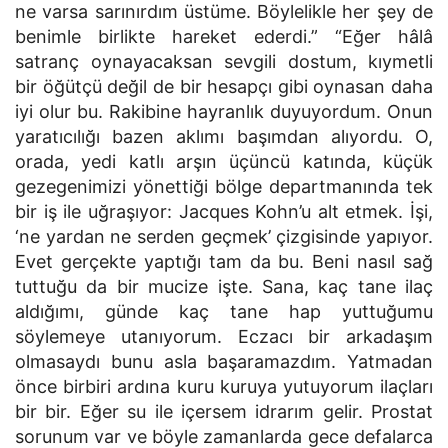
ne varsa sarınırdım üstüme. Böylelikle her şey de
benimle birlikte hareket ederdi.” “Eğer hâlâ
satranç oynayacaksan sevgili dostum, kıymetli
bir öğütçü değil de bir hesapçı gibi oynasan daha
iyi olur bu. Rakibine hayranlık duyuyordum. Onun
yaratıcılığı bazen aklımı başımdan alıyordu. O,
orada, yedi katlı arşın üçüncü katında, küçük
gezegenimizi yönettiği bölge departmanında tek
bir iş ile uğraşıyor: Jacques Kohn’u alt etmek. İşi,
‘ne yardan ne serden geçmek’ çizgisinde yapıyor.
Evet gerçekte yaptığı tam da bu. Beni nasıl sağ
tuttuğu da bir mucize işte. Sana, kaç tane ilaç
aldığımı, günde kaç tane hap yuttuğumu
söylemeye utanıyorum. Eczacı bir arkadaşım
olmasaydı bunu asla başaramazdım. Yatmadan
önce birbiri ardına kuru kuruya yutuyorum ilaçları
bir bir. Eğer su ile içersem idrarım gelir. Prostat
sorunum var ve böyle zamanlarda gece defalarca