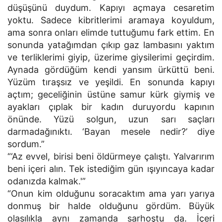
düşüşünü duydum. Kapıyı açmaya cesaretim
yoktu. Sadece kibritlerimi aramaya koyuldum,
ama sonra onları elimde tuttuğumu fark ettim. En
sonunda yatağımdan çıkıp gaz lambasını yaktım
ve terliklerimi giyip, üzerime giysilerimi geçirdim.
Aynada gördüğüm kendi yansım ürküttü beni.
Yüzüm tıraşsız ve yeşildi. En sonunda kapıyı
açtım; geceliğinin üstüne samur kürk giymiş ve
ayakları çıplak bir kadın duruyordu kapının
önünde. Yüzü solgun, uzun sarı saçları
darmadağınıktı. ‘Bayan mesele nedir?’ diye
sordum.”
“‘Az evvel, birisi beni öldürmeye çalıştı. Yalvarırım
beni içeri alın. Tek istediğim gün ışıyıncaya kadar
odanızda kalmak.'”
“Onun kim olduğunu soracaktım ama yarı yarıya
donmuş bir halde olduğunu gördüm. Büyük
olasılıkla aynı zamanda sarhoştu da. İçeri