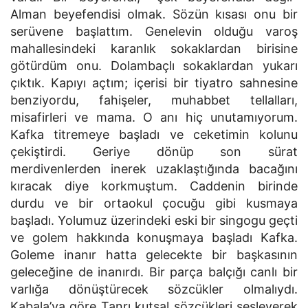
Alman beyefendisi olmak. Sözün kısası onu bir
serüvene başlattım. Genelevin olduğu varoş
mahallesindeki karanlık sokaklardan birisine
götürdüm onu. Dolambaçlı sokaklardan yukarı
çıktık. Kapıyı açtım; içerisi bir tiyatro sahnesine
benziyordu, fahişeler, muhabbet tellalları,
misafirleri ve mama. O anı hiç unutamıyorum.
Kafka titremeye başladı ve ceketimin kolunu
çekiştirdi. Geriye dönüp son sürat
merdivenlerden inerek uzaklaştığında bacağını
kıracak diye korkmuştum. Caddenin birinde
durdu ve bir ortaokul çocuğu gibi kusmaya
başladı. Yolumuz üzerindeki eski bir singogu geçti
ve golem hakkında konuşmaya başladı Kafka.
Goleme inanır hatta gelecekte bir başkasının
geleceğine de inanırdı. Bir parça balçığı canlı bir
varlığa dönüştürecek sözcükler olmalıydı.
Kabala’ya göre Tanrı kutsal sözcükleri sesleyerek