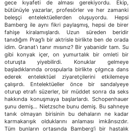
gece kıyafeti de alması gerekiyordu. Ekip,
bütünüyle yazarlar, profesörler ve her zamanki
beleşçi entelektüellerden oluşuyordu. Hepsi
Bamberg ile aynı fikri paylaşmış, hepsi de birer
fahişe kiralamışlardı. Uzun süreden beridir
tanıdığım Prag’lı bir aktrisle birlikte ben de orada
idim. Granat’ı tanır mısınız? Bir yabanidir tam. Su
gibi konyak içer, on yumurtalık bir omleti bir
oturuşta yiyebilirdi. Konuklar gelmeye
başladıklarında orospularla birlikte çılgınca dans
ederek entelektüel ziyaretçilerini etkilemeye
çalışırdı. Entelektüeller önce bir sandalyeye
oturup etrafı süzerler, bir müddet sonra da seks
hakkında konuşmaya başlarlardı. Schopenhauer
şunu demiş… Nietzsche bunu demiş. Bu sahneye
tanık olmayan birisinin bu dehaların ne kadar
karmakarışık olduklarını anlaması imkânsızdır.
Tüm bunların ortasında Bamberg’i bir hastalık