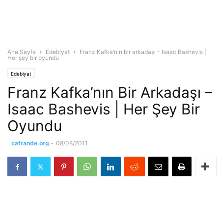
Ana Sayfa
Edebiyat
Franz Kafka’nın bir arkadaşı – Isaac Bashevis |
Her şey bir oyundu
Edebiyat
Franz Kafka’nın Bir Arkadaşı –
Isaac Bashevis | Her Şey Bir
Oyundu
cafrande.org
-
08/08/2011