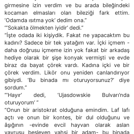
girmesine izin verdim ve bu arada bileğindeki
kocaman elmasları olan bileziği fark ettim.
‘Odamda ısıtma yok’ dedim ona.”
‘”Sokakta ölmekten iyidir’ dedi.”
“İşte odada iki kişiydik. Fakat ne yapacaktım bu
kadını? Sadece bir tek yatağım var. İçki içmem -
daha doğrusu içmeme izin yok fakat bir arkadaş
hediye olarak bir şişe konyak vermişti ve evde
biraz da bayat çörek vardı. Kadına içki ve bir
çörek verdim. Likör onu yeniden canlandırıyor
gibiydi. ‘Bu binada mı oturuyorsunuz?’ diye
sordum.”
“‘Hayır’ dedi, ‘Ujasdowskie Bulvarı’nda
oturuyorum’ ”
“Onun bir aristokrat olduğuna emindim. Laf lafı
açtı ve onun bir kontes, bir dul olduğunu ve
âşığının -evinde evcil hayvan olarak aslan
yavrusu besleyen vahşi bir adam- bu binada