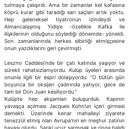
tutmaya çalışırdı. Ama bir zamanlar kel kafasına
köprü kurar gibi taradığı sarı saçları artık yoktu.
Hep geleneksel tiyatronun izindeydi ve
Almancalaşmış Yidiş’e -özellikle Kafka ile
ilişkilerinin olduğunu söylediği dönemde- yöneldi.
Son zamanlarında herkes elbirliği etmişçesine
onun yazdıklarını geri çevirmişti.
Leszno Caddesi’nde bir çatı katında yaşıyor ve
sürekli rahatsızlanıyordu. Kulüp üyeleri arasında
onunla ilgili bir espri dolaşıyordu: “O bütün gün
boyunca bir oksijen çadırında yatıyor, gece de
tam bir Don Juan kesiliyordu.”
Kulüpte hep akşamlan buluşurduk. Kapının
yavaşça açılması Jacques Kohn’un içeri girmesi
demekti. Üzerinde kenar mahalleyi ziyarete
tenezzül etmiş olan Avrupa’nın en meşhur zatının
havası olurdu. Sanki ucuz sarmısak ve ringa balığı