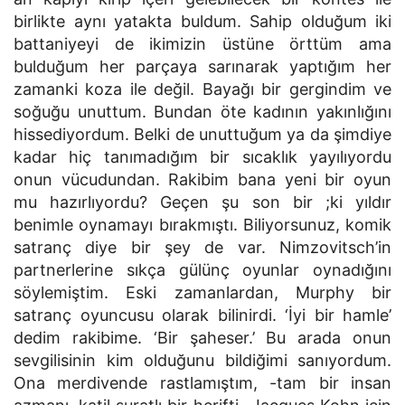
birlikte aynı yatakta buldum. Sahip olduğum iki
battaniyeyi de ikimizin üstüne örttüm ama
bulduğum her parçaya sarınarak yaptığım her
zamanki koza ile değil. Bayağı bir gergindim ve
soğuğu unuttum. Bundan öte kadının yakınlığını
hissediyordum. Belki de unuttuğum ya da şimdiye
kadar hiç tanımadığım bir sıcaklık yayılıyordu
onun vücudundan. Rakibim bana yeni bir oyun
mu hazırlıyordu? Geçen şu son bir ;ki yıldır
benimle oynamayı bırakmıştı. Biliyorsunuz, komik
satranç diye bir şey de var. Nimzovitsch’in
partnerlerine sıkça gülünç oyunlar oynadığını
söylemiştim. Eski zamanlardan, Murphy bir
satranç oyuncusu olarak bilinirdi. ‘İyi bir hamle’
dedim rakibime. ‘Bir şaheser.’ Bu arada onun
sevgilisinin kim olduğunu bildiğimi sanıyordum.
Ona merdivende rastlamıştım, -tam bir insan