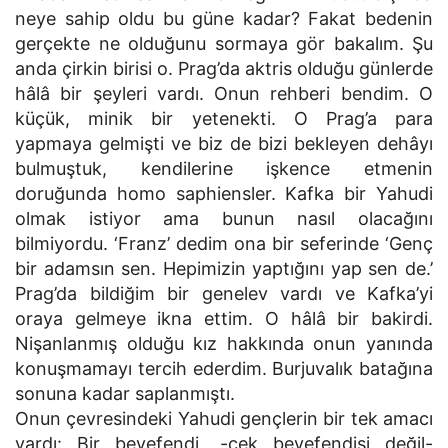
neye sahip oldu bu güne kadar? Fakat bedenin
gerçekte ne olduğunu sormaya gör bakalım. Şu
anda çirkin birisi o. Prag’da aktris olduğu günlerde
hâlâ bir şeyleri vardı. Onun rehberi bendim. O
küçük, minik bir yetenekti. O Prag’a para
yapmaya gelmişti ve biz de bizi bekleyen dehâyı
bulmuştuk, kendilerine işkence etmenin
doruğunda homo saphiensler. Kafka bir Yahudi
olmak istiyor ama bunun nasıl olacağını
bilmiyordu. ‘Franz’ dedim ona bir seferinde ‘Genç
bir adamsın sen. Hepimizin yaptığını yap sen de.’
Prag’da bildiğim bir genelev vardı ve Kafka’yi
oraya gelmeye ikna ettim. O hâlâ bir bakirdi.
Nişanlanmış olduğu kız hakkında onun yanında
konuşmamayı tercih ederdim. Burjuvalık batağına
sonuna kadar saplanmıştı.
Onun çevresindeki Yahudi gençlerin bir tek amacı
vardı: Bir beyefendi, -çek beyefendisi değil-