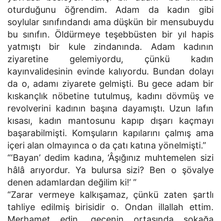
oturduğunu öğrendim. Adam da kadın gibi
soylular sınıfındandı ama düşkün bir mensubuydu
bu sınıfın. Öldürmeye teşebbüsten bir yıl hapis
yatmıştı bir kule zindanında. Adam kadının
ziyaretine gelemiyordu, çünkü kadın
kayınvalidesinin evinde kalıyordu. Bundan dolayı
da o, adamı ziyarete gelmişti. Bu gece adam bir
kıskançlık nöbetine tutulmuş, kadını dövmüş ve
revolverini kadının başına dayamıştı. Uzun lafın
kısası, kadın mantosunu kapıp dışarı kaçmayı
başarabilmişti. Komşuların kapılarını çalmış ama
içeri alan olmayınca o da çatı katına yönelmişti.”
“‘Bayan’ dedim kadına, ‘Âşığınız muhtemelen sizi
hâlâ arıyordur. Ya bulursa sizi? Ben o şövalye
denen adamlardan değilim ki!’ ”
“Zarar vermeye kalkışamaz, çünkü zaten şartlı
tahliye edilmiş birisidir o. Ondan illallah ettim.
Merhamet edin, gecenin ortasında sokağa