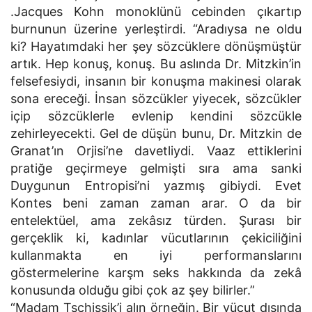
.Jacques Kohn monoklünü cebinden çıkartıp
burnunun üzerine yerleştirdi. “Aradıysa ne oldu
ki? Hayatımdaki her şey sözcüklere dönüşmüştür
artık. Hep konuş, konuş. Bu aslında Dr. Mitzkin’in
felsefesiydi, insanın bir konuşma makinesi olarak
sona ereceği. İnsan sözcükler yiyecek, sözcükler
içip sözcüklerle evlenip kendini sözcükle
zehirleyecekti. Gel de düşün bunu, Dr. Mitzkin de
Granat’ın Orjisi’ne davetliydi. Vaaz ettiklerini
pratiğe geçirmeye gelmişti sıra ama sanki
Duygunun Entropisi’ni yazmış gibiydi. Evet
Kontes beni zaman zaman arar. O da bir
entelektüel, ama zekâsız türden. Şurası bir
gerçeklik ki, kadınlar vücutlarının çekiciliğini
kullanmakta en iyi performanslarını
göstermelerine karşm seks hakkında da zekâ
konusunda olduğu gibi çok az şey bilirler.”
“Madam Tschissik’i alın örneğin. Bir vücut dışında