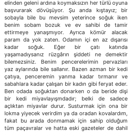
elinden geleni ardına koymaksızın her türlü oyuna
başvurarak dövüşüyor. Şu anda kıştayız; bir
sobayla bile bu mevsim yeterince soğuk iken
benim sobam bozuk ve ev sahibi de tamir
ettirmeye yanaşmıyor. Ayrıca kömür alacak
param da yok zaten. Odamın içi en az dışarısı
kadar soğuk. Eğer bir çatı katında
yaşamadıysanız rüzgârın şiddeti ne demektir
bilemezsiniz. Benim pencerelerimin pervazları
yaz aylarında bile sallanır. Bazen azman bir kedi
çatıya, penceremin yanma kadar tırmanır ve
sabahlara kadar çalışan bir kadın gibi feryat eder.
Ben odada soğuktan donarken o da beride dişi
bir kedi miyavlayışmdadır; belki de sadece
açlıktan miyavlar durur. Susturmak için ona bir
lokma yiyecek verirdim ya da oradan kovalardım,
fakat bu arada donmamak için sahip olduğum
tüm paçavralar ve hatta eski gazeteler de dahil