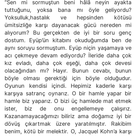
“Sen mi sormuştun beni hâlâ neyin ayakta
tuttuğunu, yoksa bana mı öyle geliyordu?
Yoksulluk,hastalık ve hepsinden kötüsü
ümitsizliğe karşı dayanacak gücü nereden mi
alıyorum? Bu gerçekten de iyi bir soru genç
dostum. Eyüp’ün kitabını okuduğumda ben de
aynı soruyu sormuştum. Eyüp niçin yaşamaya ve
acı çekmeye devam ediyordu? İleride daha çok
kız evladı, daha çok eşeği, daha çok devesi
olacağından mı? Hayır. Bunun cevabı, bunun
böyle olması gerektiği için böyle olduğudur.
Oyunun kendisi içindi. Hepimiz kaderle karşı
karşıya satranç oynarız. O bir hamle yapar bir
hamle biz yaparız. O bizi üç hamlede mat etmek
ister, biz de onu engellemeye çalışırız.
Kazanamayacağımızı biliriz ama doğamız iyi bir
dövüş çıkartmak üzere yaratılmıştır. Rakibim
benim, kötü bir melektir. O, Jacquel Kohn’a karşı