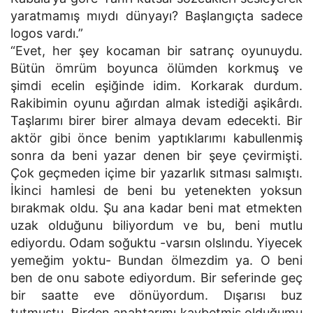
yaratmamış mıydı dünyayı? Başlangıçta sadece
logos vardı.”
“Evet, her şey kocaman bir satranç oyunuydu.
Bütün ömrüm boyunca ölümden korkmuş ve
şimdi ecelin eşiğinde idim. Korkarak durdum.
Rakibimin oyunu ağırdan almak istediği aşikârdı.
Taşlarımı birer birer almaya devam edecekti. Bir
aktör gibi önce benim yaptıklarımı kabullenmiş
sonra da beni yazar denen bir şeye çevirmişti.
Çok geçmeden içime bir yazarlık sıtması salmıştı.
İkinci hamlesi de beni bu yetenekten yoksun
bırakmak oldu. Şu ana kadar beni mat etmekten
uzak olduğunu biliyordum ve bu, beni mutlu
ediyordu. Odam soğuktu -varsın olslındu. Yiyecek
yemeğim yoktu- Bundan ölmezdim ya. O beni
ben de onu sabote ediyordum. Bir seferinde geç
bir saatte eve dönüyordum. Dışarısı buz
tutmuştu. Birden anahtarımı kaybetmiş olduğumu