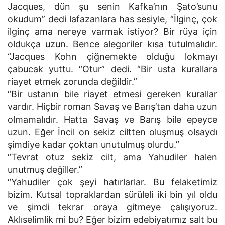
Jacques, dün şu senin Kafka’nın Şato’sunu
okudum” dedi lafazanlara has sesiyle, “İlginç, çok
ilginç ama nereye varmak istiyor? Bir rüya için
oldukça uzun. Bence alegoriler kısa tutulmalıdır.
“Jacques Kohn çiğnemekte olduğu lokmayı
çabucak yuttu. “Otur” dedi. “Bir usta kurallara
riayet etmek zorunda değildir.”
“Bir ustanın bile riayet etmesi gereken kurallar
vardır. Hiçbir roman Savaş ve Barış’tan daha uzun
olmamalıdır. Hatta Savaş ve Barış bile epeyce
uzun. Eğer İncil on sekiz ciltten oluşmuş olsaydı
şimdiye kadar çoktan unutulmuş olurdu.”
“Tevrat otuz sekiz cilt, ama Yahudiler halen
unutmuş değiller.”
“Yahudiler çok şeyi hatırlarlar. Bu felaketimiz
bizim. Kutsal topraklardan sürüleli iki bin yıl oldu
ve şimdi tekrar oraya gitmeye çalışıyoruz.
Aklıselimlik mi bu? Eğer bizim edebiyatımız salt bu