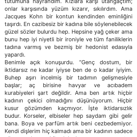
tutumuna hayrandım. Kızlara karşı utangaçtım;
onlar karşısında yüzüm kızarır, sıkılırdım. Ama
Jacques Kohn bir kontun kendinden eminliğini
taşırdı. En cazibesiz bir kadına bile söylenebilecek
güzel sözler bulurdu hep. Hepsine yağ çeker ama
bunu hep iyi niyetli bir ironiyle ve tüm faniliklerin
tadına varmış ve bezmiş bir hedonist edasıyla
yapardı.
Benimle açık konuşurdu. “Genç dostum, bir
iktidarsız ne kadar iyiyse ben de o kadar iyiyim.
Buhep aşırı incelmiş bir tadımın gelişmesiyle
başlar; aç birisine havyar ve acıbadem
kurabiyeleri şart değildir. Ama ben artık hiçbir
kadının çekici olmadığını düşünüyorum. Hiçbir
kusur gözümden kaçmıyor. İşte iktidarsızlık
budur. Korseler, elbiseler hep saydam gibi gelir
bana. Boya ve parfüm artık beni cezbedemiyor.
Kendi dişlerim hiç kalmadı ama bir kadının sadece