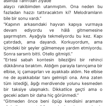
aslında Tann’dan ziyade
alaycı rakibimden utanmıştım. Ona neden bu
fazladan hazzı tattıracaktım ki? Melodramların
bile bir sonu vardı.”
“Kapının arkasındaki hayvan kapıya vurmaya
devam ediyordu ve hâlâ gitmemesine
şaşırmıştım. Ayağıyla tekmeliyordu bu kez. Kapı
çatırdadı, ama dayandı. Korkuyordum, ama
içimdeki bir şeyler gülmemeye yardım etmiyordu.
Sonra sarsıntı bitti. Otello gitmişti.”
“Ertesi sabah kontesin bileziğini bir rehinci
dükkânına bıraktım. Aldığım parayla tanrıçama bir
elbise, iç çamaşırları ve ayakkabı aldım. Ne elbise
ne de ayakkabılar tanı gelmişti ona. Ama zaten
tüm istediği, âşığı merdivende yolunu kesmeden
bir taksiye ulaşmaktı. Dikkatlice geçti ama o
geceki adam bir daha hiç görünmedi.”
“Gitmeden önce beni öpüp kendisini aramamı