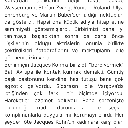
Kafka’dan aldıklarını değil fakat Jakob
Wassermann, Stefan Zweig, Romain Roland, Ülya
Ehrenburg ve Martin Buber’den aldığı mektupları
da gösterdi. Hepsi ona küçük adıyla hitap etme
samimiyeti göstermişlerdi. Birbirimizi daha iyi
tanımaya başladıktan sonra da daha önce
ilişkilerinin olduğu aktrislerin onunla birlikte
çektirdikleri fotoğraflarını ve mektuplarını bile
görmeme izin verdi.
Benim için Jacques Kohn’a bir zloti “borç vermek”
Batı Avrupa ile kontak kurmak demekti. Gümüş
başlı bastonunu kendine has tutuşu bana çok
egzotik geliyordu. Sigarasını bile Varşova’da
içtiğinden çok farklı bir biçimde içiyordu.
Hareketleri azamet doluydu. Bana serzenişte
bulunduğu nadir durumlarda bile seçkin
komplimanlarla duygularımı korumayı bilirdi. Her
şeyden öte Jacques Kohn’un kadınlara karşı olan