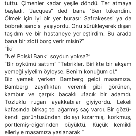
tuttu. Çimenler kadar yeşile döndü. Ter atmaya
başladı. “Jacques” dedi bana ‘Ben tükendim.
Ölmek için iyi bir yer burası.’ Safrakesesi ya da
böbrek sancısı yaşıyordu. Onu sürükleyerek dışarı
taşıdım ve bir hastaneye yerleştirdim. Bu arada
bana bir zloti borç verir misin?”
“İki”
“Ne! Polski Bank’ı soydun yoksa?”
“Bir öykümü sattım” “Tebrikler. Birlikte bir akşam
yemeği yiyelim öyleyse. Benim konuğum ol.”
Biz yemek yerken Bamberg geldi masamıza.
Bamberg zayıflıktan veremli gibi görünen,
kambur ve çarpık bacaklı ufacık bir adamdı.
Tozluklu rugan ayakkabılar giyiyordu. Lekeli
kafasında birkaç tel ağarmış saç vardı. Bir gözü-
kendi görüntüsünden dolayı kızarmış, korkmuş,
pörtlemiş-diğerinden büyüktü. Küçük kemikli
elleriyle masamıza yaslanarak ”