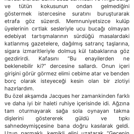
ve tütün kokusunun ondan gelmediğini
göstermek istercesine suratını buruşturarak
etrafa göz süzerdi. Memnuniyetsizce kulüp
üyelerinin cırtlak sesleriyle ucu bucağı olmayan
edebiyat tartışmalarının sürdüğü masalardaki
katlanmış gazetelere, dağılmış satranç taşlarına,
sigara izmaritleriyle dolmuş kül tabaklarına göz
gezdirirdi. Kafasını “Bu enayilerden ne
beklenebilir ki?” dercesine sallardı. Onun içeri
girişini görür görmez elimi cebime atar ve benden
borç olarak isteyeceği kesin olan bir zlotiyi
hazırlardım.
Bu özel akşamda Jacques her zamankinden farklı
ve daha iyi bir haleti ruhiye içerisinde idi. Ağzına
tam oturmayarak sağa sola oynayan takma
dişlerini göstererek güldü ve tıpkı
sahnedeymişçesine bana doğru kasılarak geldi.
Uzun parmaklı, kemikli elini uzatarak “Gecenin