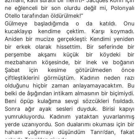
azmanı, katil suratlı bir herifti- Jacques Kohn için
ne eğlenceli bir son olurdu değil mi, Polonyalı
Otello tarafından öldürülmek!”
Gülmeye başladığımda o da katıldı. Onu
kucaklayıp kendime çektim. Karşı koymadı.
Aniden bir mucize gerçekleşti: Kendimi yeniden
bir erkek olarak hissettim. Bir seferinde bir
perşembe akşamı küçük bir köydeki bir
mezbahanın köşesinde, bir inek ve boğanın
Şabat için kesime götürülmeden önce
çiftleştiklerini görmüştüm. Kadının neden razı
olduğunu hiçbir zaman anlayamayacaktım. Bu
belki de âşığından intikam almasının bir biçimiydi.
Beni öpüp kulağıma sevgi sözcükleri fısıldadı.
Sonra ağır ayak sesleri duyduk. Birisi kapıyı
yumrukluyordu. Kadınım yataktan yuvarlanmış
yerde uzanıyordu. Son dualarımı okuması için bir
haham çağırmayı düşündüm Tanrı’dan, fakat