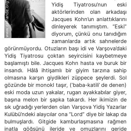
Yidiş Tiyatrosu’nun eski
aktörlerinden olan arkadaşı
Jacques Kohn’un anlattıklarını
dinleyerek tanımıştım. “Eski”
diyorum, çünkü onu tanıdığım
zamanlarda artık sahnelerde
görünmüyordu. Otuzların başı idi ve Varşova’daki
Yidiş Tiyatrosu çoktan seyircisini kaybetmeye
başlamıştı bile. Jacques Kohn hasta ve buruk bir
insandı. Hâlâ ihtişamlı bir giyim tarzına sahip
olmasına karşın giydikleri züppece şeylerdi. Sol
gözünde bir monokl taşır, (‘baba-katili’ de denen)
eski moda uzun yakalar, rugan ayakkabılar giyer,
başına melon bir şapka takardı. Her ikimizin de
sık uğradığı yerlerden olan Varşova Yidiş Yazarlar
Kulübü’ndeki alaycılar ona “Lord” diye bir lakap da
bulmuşlardı. Gitgide kamburlaşmasına rağmen
inatla göğsünü ileride ve omuzlarını geride