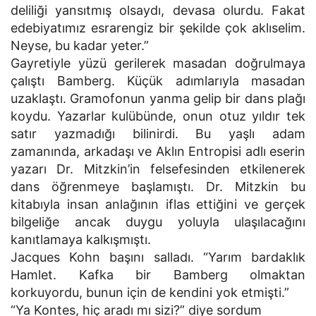
deliliği yansıtmış olsaydı, devasa olurdu. Fakat
edebiyatımız esrarengiz bir şekilde çok aklıselim.
Neyse, bu kadar yeter.”
Gayretiyle yüzü gerilerek masadan doğrulmaya
çalıştı Bamberg. Küçük adımlarıyla masadan
uzaklaştı. Gramofonun yanma gelip bir dans plağı
koydu. Yazarlar kulübünde, onun otuz yıldır tek
satır yazmadığı bilinirdi. Bu yaşlı adam
zamanında, arkadaşı ve Aklın Entropisi adlı eserin
yazarı Dr. Mitzkin’in felsefesinden etkilenerek
dans öğrenmeye başlamıştı. Dr. Mitzkin bu
kitabıyla insan anlağının iflas ettiğini ve gerçek
bilgeliğe ancak duygu yoluyla ulaşılacağını
kanıtlamaya kalkışmıştı.
Jacques Kohn başını salladı. “Yarım bardaklık
Hamlet. Kafka bir Bamberg olmaktan
korkuyordu, bunun için de kendini yok etmişti.”
“Ya Kontes, hiç aradı mı sizi?” diye sordum