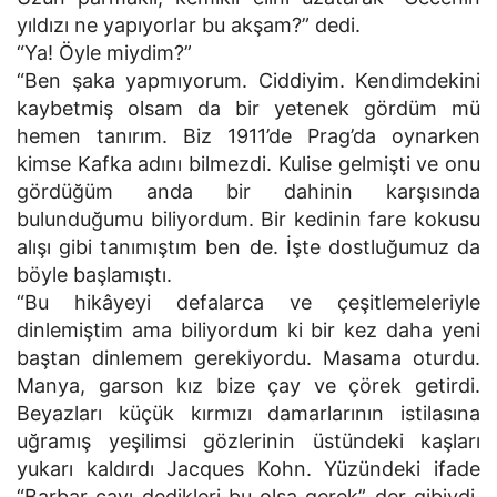
yıldızı ne yapıyorlar bu akşam?” dedi.
“Ya! Öyle miydim?”
“Ben şaka yapmıyorum. Ciddiyim. Kendimdekini
kaybetmiş olsam da bir yetenek gördüm mü
hemen tanırım. Biz 1911’de Prag’da oynarken
kimse Kafka adını bilmezdi. Kulise gelmişti ve onu
gördüğüm anda bir dahinin karşısında
bulunduğumu biliyordum. Bir kedinin fare kokusu
alışı gibi tanımıştım ben de. İşte dostluğumuz da
böyle başlamıştı.
“Bu hikâyeyi defalarca ve çeşitlemeleriyle
dinlemiştim ama biliyordum ki bir kez daha yeni
baştan dinlemem gerekiyordu. Masama oturdu.
Manya, garson kız bize çay ve çörek getirdi.
Beyazları küçük kırmızı damarlarının istilasına
uğramış yeşilimsi gözlerinin üstündeki kaşları
yukarı kaldırdı Jacques Kohn. Yüzündeki ifade
“Barbar çayı dedikleri bu olsa gerek” der gibiydi.