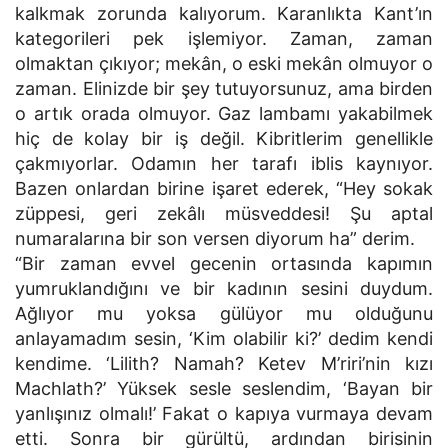
kalkmak zorunda kalıyorum. Karanlıkta Kant’ın
kategorileri pek işlemiyor. Zaman, zaman
olmaktan çıkıyor; mekân, o eski mekân olmuyor o
zaman. Elinizde bir şey tutuyorsunuz, ama birden
o artık orada olmuyor. Gaz lambamı yakabilmek
hiç de kolay bir iş değil. Kibritlerim genellikle
çakmıyorlar. Odamın her tarafı iblis kaynıyor.
Bazen onlardan birine işaret ederek, “Hey sokak
züppesi, geri zekâlı müsveddesi! Şu aptal
numaralarına bir son versen diyorum ha” derim.
“Bir zaman evvel gecenin ortasında kapımın
yumruklandığını ve bir kadının sesini duydum.
Ağlıyor mu yoksa gülüyor mu olduğunu
anlayamadım sesin, ‘Kim olabilir ki?’ dedim kendi
kendime. ‘Lilith? Namah? Ketev M’riri’nin kızı
Machlath?’ Yüksek sesle seslendim, ‘Bayan bir
yanlışınız olmalı!’ Fakat o kapıya vurmaya devam
etti. Sonra bir gürültü, ardından birisinin