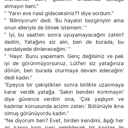
atmayın beni.”
” ‘Yarın eve nasıl gideceksiniz?1 diye sordum.”
” ‘Bilmiyorum’ dedi. ‘Bu hayatın bezginiyim ama
onun elleriyle de ölmek istemem.’ ”
” İyi, bu saatten sonra uyuyamayacağım zaten1
dedim, Yatağımı siz alın, ben de burada, bu
sandalyede dinleneceğim.’ ”
” ‘Hayır. Bunu yapamam. Genç değilsiniz ve pek
iyi de görünmüyorsunuz. Lütfen siz yatağınıza
dönün, ben burada oturmaya devam edeceğim’
dedi kadın.”
“Epeyce bir çekiştikten sonra birlikte uzanmaya
karar verdik yatağa. ‘Sakın benden korkmayın’
diye güvence verdim ona, ‘Çok yaşlıyım ve
kadınlar konusunda acizim zaten.’ Bütünüyle ikna
olmuş görünüyordu kadın.”
“Ne diyorum ben? Evet, birden kendimi, âşığı her
an kapıyı kırıp içeri gelebilecek bir kontes ile