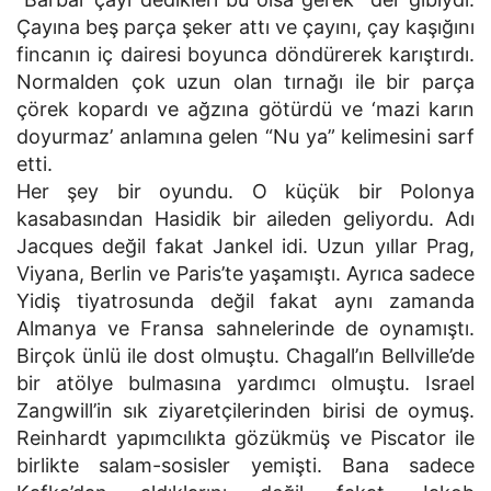
Çayına beş parça şeker attı ve çayını, çay kaşığını
fincanın iç dairesi boyunca döndürerek karıştırdı.
Normalden çok uzun olan tırnağı ile bir parça
çörek kopardı ve ağzına götürdü ve ‘mazi karın
doyurmaz’ anlamına gelen “Nu ya” kelimesini sarf
etti.
Her şey bir oyundu. O küçük bir Polonya
kasabasından Hasidik bir aileden geliyordu. Adı
Jacques değil fakat Jankel idi. Uzun yıllar Prag,
Viyana, Berlin ve Paris’te yaşamıştı. Ayrıca sadece
Yidiş tiyatrosunda değil fakat aynı zamanda
Almanya ve Fransa sahnelerinde de oynamıştı.
Birçok ünlü ile dost olmuştu. Chagall’ın Bellville’de
bir atölye bulmasına yardımcı olmuştu. Israel
Zangwill’in sık ziyaretçilerinden birisi de oymuş.
Reinhardt yapımcılıkta gözükmüş ve Piscator ile
birlikte salam-sosisler yemişti. Bana sadece