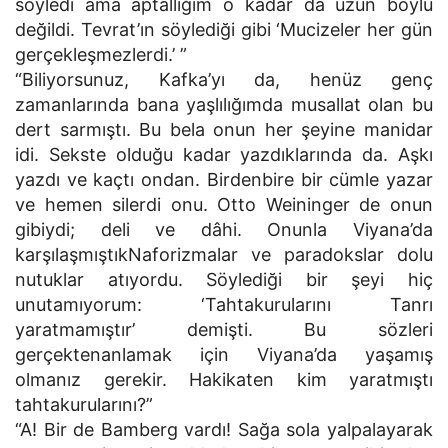
söyledi ama aptallığım o kadar da uzun boylu
değildi. Tevrat’ın söylediği gibi ‘Mucizeler her gün
gerçekleşmezlerdi.’ ”
“Biliyorsunuz, Kafka’yı da, henüz genç
zamanlarında bana yaşlılığımda musallat olan bu
dert sarmıştı. Bu bela onun her şeyine manidar
idi. Sekste olduğu kadar yazdıklarında da. Aşkı
yazdı ve kaçtı ondan. Birdenbire bir cümle yazar
ve hemen silerdi onu. Otto Weininger de onun
gibiydi; deli ve dâhi. Onunla Viyana’da
karşılaşmıştıkNaforizmalar ve paradokslar dolu
nutuklar atıyordu. Söylediği bir şeyi hiç
unutamıyorum: ‘Tahtakurularını Tanrı
yaratmamıştır’ demişti. Bu sözleri
gerçektenanlamak için Viyana’da yaşamış
olmanız gerekir. Hakikaten kim yaratmıştı
tahtakurularını?”
“A! Bir de Bamberg vardı! Sağa sola yalpalayarak