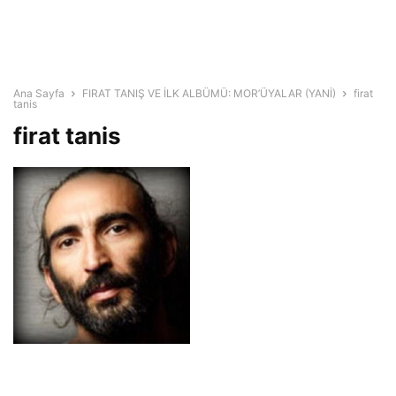
Ana Sayfa
FIRAT TANIŞ VE İLK ALBÜMÜ: MOR’ÜYALAR (YANİ)
firat
tanis
firat tanis