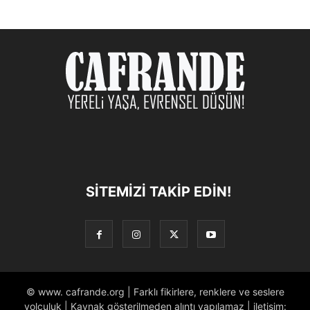
SITEMIZI TAKIP EDIN!
© www. cafrande.org | Farklı fikirlere, renklere ve seslere
yolculuk | Kaynak gösterilmeden alıntı yapılamaz | iletişim: