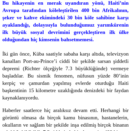
Bu hikayenin en merak uyandıran yönü, Haiti’nin
Avrupa tarafından köleleştirilen 400 bin Afrikalının,
şeker ve kahve ekimindeki 30 bin köle sahibine karşı
ayaklandığı, dolayısıyla bulunduğumuz yarımkürenin
ilk büyük sosyal devrimini gerçekleştiren ilk ülke
olduğundan hiç kimsenin bahsetmemesi.
İki gün önce, Küba saatiyle sabaha karşı altıda, televizyon
kanalları Port-au-Prince’i ciddi bir şekilde sarsan şiddetli
depremi (Richter ölçeğiyle 7.3 büyüklüğünde) vermeye
başladılar. Bu sismik fenomen, nüfusun yüzde 80’inin
kerpiç ve çamurdan yapılmış evlerde oturduğu Haiti
başkentinin 15 kilometre uzaklığında denizdeki bir faydan
kaynaklanıyordu.
Haberler saatlerce hiç aralıksız devam etti. Herhangi bir
görüntü olmasa da birçok kamu binasının, hastanelerin,
okulların ve sağlam bir şekilde inşa edilmiş birçok binanın