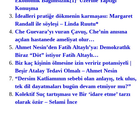
Ekonomik Bağımsızlık[1]’ Üzerine Yaptığı
Konuşma
İdealleri pratiğe dökmenin karmaşası: Margaret
Randall ile söyleşi – Linda Ruutu*
Che Guevara’yı vuran Çavuş, Che’nin anısına
açılan hastanede ameliyat olur…
Ahmet Nesin’den Fatih Altaylı’ya: Demokratlık
Biraz “Döt” istiyor Fatih Altaylı…
Biz kaç kişinin ölmesine izin veririz potansiyeli |
Beşir Atalay Tedavi Olmalı – Ahmet Nesin
“Dersim Katliamının sebebi olan anlayış, tek ulus,
tek dil dayatmaları bugün devam etmiyor mu?”
Kolektif Suç tartışması ve Bir ‘idare etme’ tarzı
olarak özür – Selami İnce