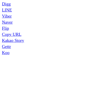
Digg
LINE
Viber
Naver
Flip
Copy URL
Kakao Story
Gettr
Koo