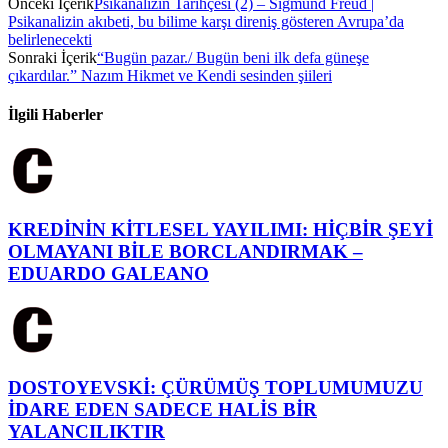
Önceki İçerik
Psikanalizin Tarihçesi (2) – Sigmund Freud |
Psikanalizin akıbeti, bu bilime karşı direniş gösteren Avrupa’da
belirlenecekti
Sonraki İçerik
“Bugün pazar./ Bugün beni ilk defa güneşe
çıkardılar.” Nazım Hikmet ve Kendi sesinden şiileri
İlgili Haberler
KREDİNİN KİTLESEL YAYILIMI: HİÇBİR ŞEYİ
OLMAYANI BİLE BORCLANDIRMAK –
EDUARDO GALEANO
DOSTOYEVSKİ: ÇÜRÜMÜŞ TOPLUMUMUZU
İDARE EDEN SADECE HALİS BİR
YALANCILIKTIR