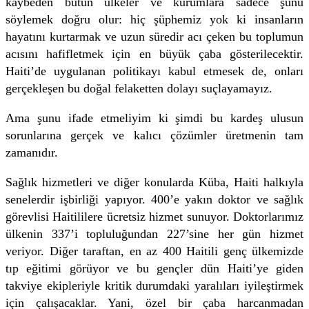
kaybeden bütün ülkeler ve kurumlara sadece şunu
söylemek doğru olur: hiç şüphemiz yok ki insanların
hayatını kurtarmak ve uzun süredir acı çeken bu toplumun
acısını hafifletmek için en büyük çaba gösterilecektir.
Haiti’de uygulanan politikayı kabul etmesek de, onları
gerçekleşen bu doğal felaketten dolayı suçlayamayız.
Ama şunu ifade etmeliyim ki şimdi bu kardeş ulusun
sorunlarına gerçek ve kalıcı çözümler üretmenin tam
zamanıdır.
Sağlık hizmetleri ve diğer konularda Küba, Haiti halkıyla
senelerdir işbirliği yapıyor. 400’e yakın doktor ve sağlık
görevlisi Haitililere ücretsiz hizmet sunuyor. Doktorlarımız
ülkenin 337’i topluluğundan 227’sine her gün hizmet
veriyor. Diğer taraftan, en az 400 Haitili genç ülkemizde
tıp eğitimi görüyor ve bu gençler dün Haiti’ye giden
takviye ekipleriyle kritik durumdaki yaralıları iyileştirmek
için çalışacaklar. Yani, özel bir çaba harcanmadan