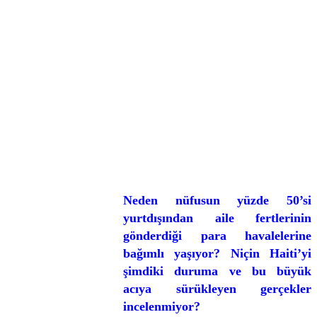
Neden nüfusun yüzde 50’si
yurtdışından aile fertlerinin
gönderdiği para havalelerine
bağımlı yaşıyor? Niçin Haiti’yi
şimdiki duruma ve bu büyük
acıya sürükleyen gerçekler
incelenmiyor?