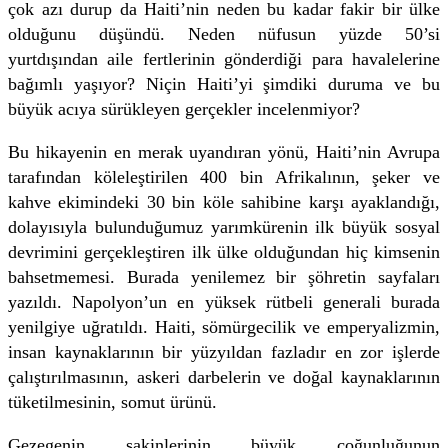
çok azı durup da Haiti’nin neden bu kadar fakir bir ülke
olduğunu düşündü. Neden nüfusun yüzde 50’si
yurtdışından aile fertlerinin gönderdiği para havalelerine
bağımlı yaşıyor? Niçin Haiti’yi şimdiki duruma ve bu
büyük acıya sürükleyen gerçekler incelenmiyor?
Bu hikayenin en merak uyandıran yönü, Haiti’nin Avrupa
tarafından köleleştirilen 400 bin Afrikalının, şeker ve
kahve ekimindeki 30 bin köle sahibine karşı ayaklandığı,
dolayısıyla bulunduğumuz yarımkürenin ilk büyük sosyal
devrimini gerçekleştiren ilk ülke olduğundan hiç kimsenin
bahsetmemesi. Burada yenilemez bir şöhretin sayfaları
yazıldı. Napolyon’un en yüksek rütbeli generali burada
yenilgiye uğratıldı. Haiti, sömürgecilik ve emperyalizmin,
insan kaynaklarının bir yüzyıldan fazladır en zor işlerde
çalıştırılmasının, askeri darbelerin ve doğal kaynaklarının
tüketilmesinin, somut ürünü.
Gezegenin sakinlerinin büyük çoğunluğunun