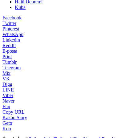
Haiti Depremi
Küba
Facebook
Twitter
Pinterest
WhatsApp
Linkedin
ReddIt
E-posta
Print
Tumblr
Telegram
Mix
VK
Digg
LINE
Viber
Naver
Flip
Copy URL
Kakao Story
Gettr
Koo