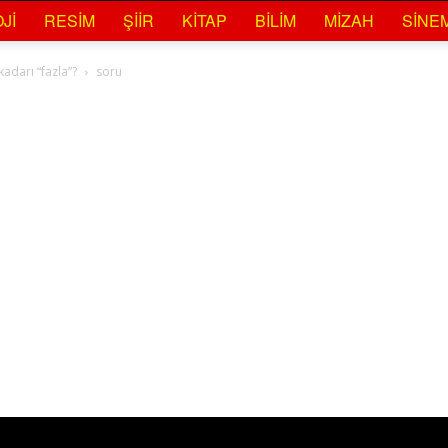
JI
RESIM
ŞIIR
KITAP
BILIM
MIZAH
SINE
kadarı “fazla”?
soru