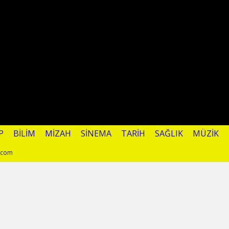
P
BILIM
MIZAH
SINEMA
TARIH
SAĞLIK
MÜZIK
l.com