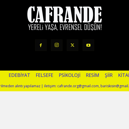
EDEBIYAT
FELSEFE
PSIKOLOJI
RESIM
ŞIIR
KITA
terilmeden alıntı yapılamaz | iletişim: cafrande.org@gmail.com, bariskisin@gmai