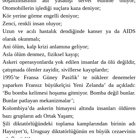
boşaltılmasının adı yasadışı servet edinme oluyor;
Otomobillerin işlediği suçlara kaza deniyor;
Kör yerine görme engelli deniyor;
Zenci, renkli insan oluyor;
Uzun ve acılı hastalık dendiğinde kanser ya da AIDS
olarak okunmalı;
Ani ölüm, kalp krizi anlamına geliyor;
Asla ölüm denmez, fiziksel kayıp;
Askeri operasyonlarda yok edilen insanlar da ölü değildir,
çatışmada ölenler zayidir, sivillerse kayıplardır;
1995’te Fransa Güney Pasifik’ te nükleer denemeler
yaparken Fransız büyükelçisi Yeni Zelanda’ da açıkladı:
‘Bu bomba kelimesi hoşuma gitmiyor. Bomba değil bunlar.
Bunlar patlayan mekanizmalar’;
Kolombiya’da askerin himayesi altında insanları öldüren
bazı grupların adı Ortak Yaşam;
Şili diktatörlüğündeki toplama kamplarından birinin adı
Haysiyet’ti, Uruguay diktatörlüğünün en büyük cezaevinin