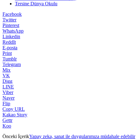
Tersine Dünya Okulu
Facebook
Twitter
Pinterest
WhatsApp
Linkedin
ReddIt
E-posta
Print
Tumblr
Telegram
Mix
VK
Digg
LINE
Viber
Naver
Flip
Copy URL
Kakao Story
Gettr
Koo
Önceki İçerik
Yapay zeka, sanat ile duygularımıza müdahale edebilir