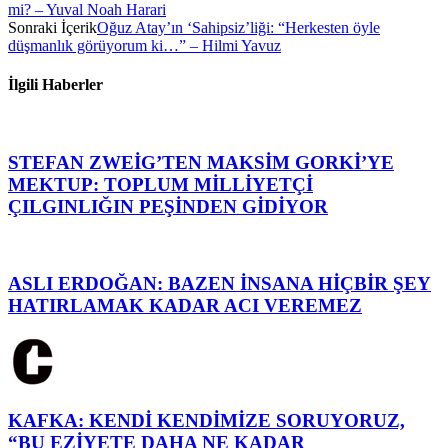
mi? – Yuval Noah Harari
Sonraki İçerik
Oğuz Atay’ın ‘Sahipsiz’liği: “Herkesten öyle
düşmanlık görüyorum ki…” – Hilmi Yavuz
İlgili Haberler
STEFAN ZWEİG’TEN MAKSİM GORKİ’YE
MEKTUP: TOPLUM MİLLİYETÇİ
ÇILGINLIĞIN PEŞİNDEN GİDİYOR
ASLI ERDOĞAN: BAZEN İNSANA HİÇBİR ŞEY
HATIRLAMAK KADAR ACI VEREMEZ
KAFKA: KENDİ KENDİMİZE SORUYORUZ,
“BU EZİYETE DAHA NE KADAR