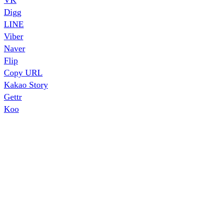
Digg
LINE
Viber
Naver
Flip
Copy URL
Kakao Story
Gettr
Koo