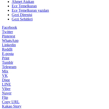
Ahmet Atakan
Ece Temelkuran
Ece Temelkuran yazıları
Gezi Direnişi
Gezi Şehitleri
Facebook
Twitter
Pinterest
WhatsApp
Linkedin
ReddIt
E-posta
Print
Tumblr
Telegram
Mix
VK
Digg
LINE
Viber
Naver
Flip
Copy URL
Kakao Story