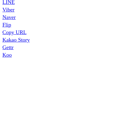
LINE
Viber
Naver
Flip
Copy URL
Kakao Story
Gettr
Koo