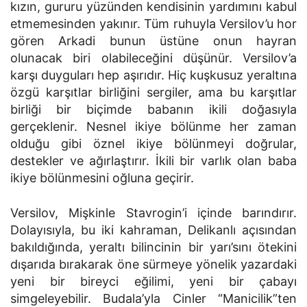
kızın, gururu yüzünden kendisinin yardımını kabul
etmemesinden yakınır. Tüm ruhuyla Versilov’u hor
gören Arkadi bunun üstüne onun hayran
olunacak biri olabileceğini düşünür. Versilov’a
karşı duyguları hep aşırıdır. Hiç kuşkusuz yeraltına
özgü karşıtlar birliğini sergiler, ama bu karşıtlar
birliği bir biçimde babanın ikili doğasıyla
gerçeklenir. Nesnel ikiye bölünme her zaman
olduğu gibi öznel ikiye bölünmeyi doğrular,
destekler ve ağırlaştırır. İkili bir varlık olan baba
ikiye bölünmesini oğluna geçirir.
Versilov, Mişkinle Stavrogin’i içinde barındırır.
Dolayısıyla, bu iki kahraman, Delikanlı açısından
bakıldığında, yeraltı bilincinin bir yarı’sını ötekini
dışarıda bırakarak öne sürmeye yönelik yazardaki
yeni bir bireyci eğilimi, yeni bir çabayı
simgeleyebilir. Budala’yla Cinler “Manicilik”ten