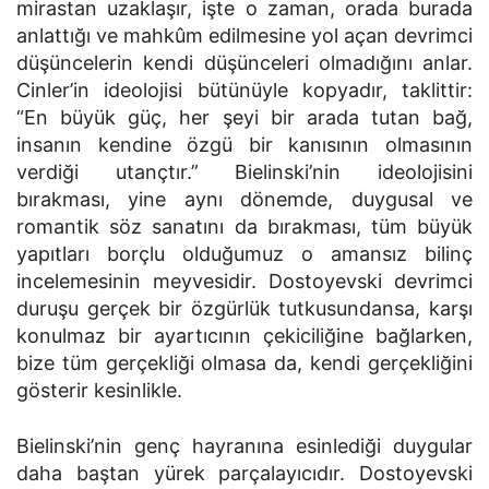
mirastan uzaklaşır, işte o zaman, orada burada
anlattığı ve mahkûm edilmesine yol açan devrimci
düşüncelerin kendi düşünceleri olmadığını anlar.
Cinler’in ideolojisi bütünüyle kopyadır, taklittir:
“En büyük güç, her şeyi bir arada tutan bağ,
insanın kendine özgü bir kanısının olmasının
verdiği utançtır.” Bielinski’nin ideolojisini
bırakması, yine aynı dönemde, duygusal ve
romantik söz sanatını da bırakması, tüm büyük
yapıtları borçlu olduğumuz o amansız bilinç
incelemesinin meyvesidir. Dostoyevski devrimci
duruşu gerçek bir özgürlük tutkusundansa, karşı
konulmaz bir ayartıcının çekiciliğine bağlarken,
bize tüm gerçekliği olmasa da, kendi gerçekliğini
gösterir kesinlikle.
Bielinski’nin genç hayranına esinlediği duygular
daha baştan yürek parçalayıcıdır. Dostoyevski