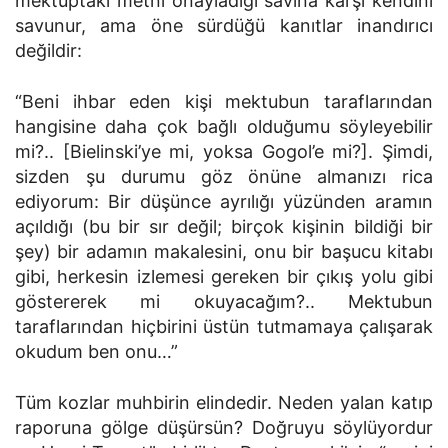
mektuptaki metni onayladığı savına karşı kendini
savunur, ama öne sürdüğü kanıtlar inandırıcı
değildir:
“Beni ihbar eden kişi mektubun taraflarından
hangisine daha çok bağlı olduğumu söyleyebilir
mi?.. [Bielinski’ye mi, yoksa Gogol’e mi?]. Şimdi,
sizden şu durumu göz önüne almanızı rica
ediyorum: Bir düşünce ayrılığı yüzünden aramın
açıldığı (bu bir sır değil; birçok kişinin bildiği bir
şey) bir adamın makalesini, onu bir başucu kitabı
gibi, herkesin izlemesi gereken bir çıkış yolu gibi
göstererek mi okuyacağım?.. Mektubun
taraflarından hiçbirini üstün tutmamaya çalışarak
okudum ben onu…”
Tüm kozlar muhbirin elindedir. Neden yalan katıp
raporuna gölge düşürsün? Doğruyu söylüyordur