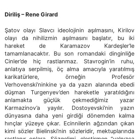
Diriliş – Rene Girard
Şatov olayı Slavcı ideolojinin aşılmasını, Kirilov
olayı da nihilizmin aşılmasını başlatır, bu iki
hareket de Karamazov Kardeşler’le
tamamlanacaktır. Bu son romandaki dinginliğe
Cinler’de hiç rastlanmaz. Stavrogin’in ruhu,
anlatıya serpilmiş, öç alma amacıyla yaratılmış
karikatürlere, örneğin Profesör
Verhovenski’ninkine ya da yazın alanında ebedi
düşman Turgenyev’den hareketle yaratıldığını
anlamakta güçlük çekmediğimiz yazar
Karmazinov’a yayılır. Dostoyevski’nin yazın
dünyasına daha yeni girdiği dönemden kalma
hınçlar yüzeye çıkar. Ecinnilerin ağzından çıkan
kimi sözler Bielinski’nin sözleridir, mektuplarında
rastlanır onlara. Sözgelimi, eleştirmen “yalnızca