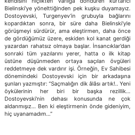
kendisini hiçlikten varlığa döndüren kurtarıcı
Bielinski’ye yönelttiğinden pek kuşku duyamayız.
Dostoyevski, Turgenyev’in grubuyla bağlarını
kopardıktan sonra, bir süre daha Bielinski’yle
görüşmeyi sürdürür, ama eleştirmen, daha önce
de gördüğümüz üzere, eskiden kol kanat gerdiği
yazardan rahatsız olmaya başlar. İnsancıklar’dan
sonraki tüm yazılarını yerer, hatta o ilk kitap
üstüne düşünmeden ortaya saçılan övgüleri
reddetmeye dek vardırır işi. Örneğin, Ev Sahibesi
dönemindeki Dostoyevski için bir arkadaşına
şunları yazmıştır: “Saçmalığın dik âlâsı artık!.. Yeni
öykülerinin her biri bir başka rezillik…
Dostoyevski’nin dehası konusunda ne çok
aldanmışız… Ben ki eleştirmenin önde gideniyim,
hiç uyanamadım…”