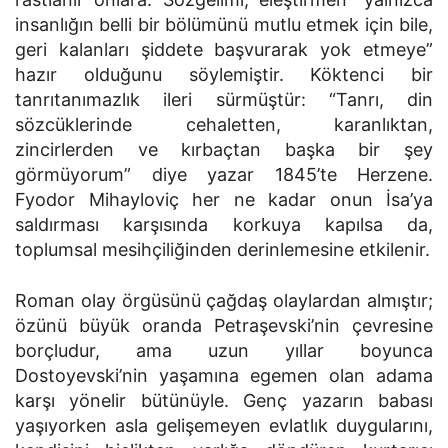
insanlığın belli bir bölümünü mutlu etmek için bile,
geri kalanları şiddete başvurarak yok etmeye”
hazır olduğunu söylemiştir. Köktenci bir
tanrıtanımazlık ileri sürmüştür: “Tanrı, din
sözcüklerinde cehaletten, karanlıktan,
zincirlerden ve kırbaçtan başka bir şey
görmüyorum” diye yazar 1845’te Herzene.
Fyodor Mihayloviç her ne kadar onun İsa’ya
saldırması karşısında korkuya kapılsa da,
toplumsal mesihçiliğinden derinlemesine etkilenir.
Roman olay örgüsünü çağdaş olaylardan almıştır;
özünü büyük oranda Petraşevski’nin çevresine
borçludur, ama uzun yıllar boyunca
Dostoyevski’nin yaşamına egemen olan adama
karşı yönelir bütünüyle. Genç yazarın babası
yaşıyorken asla gelişemeyen evlatlık duygularını,