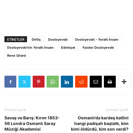
ETIKETLER
Diriliş
Dostoyevski
Dostoyevski - Yeraltı İnsanı
Dostoyevski'nin Yeraltı İnsanı
Edebiyat
Fyodor Dostoyevski
Rene Girard
Önceki İçerik
Sonraki İçerik
Savaş ve Barış: Kırım 1853-
Osmanlı’da kardeş katlini
56 Londra Osmanlı Saray
hangi padişah başlattı, kim
Müziği Akademisi
kimi öldürdü, kim son verdi?