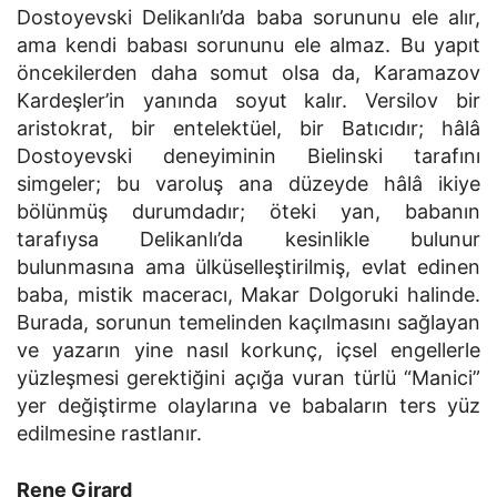
Dostoyevski Delikanlı’da baba sorununu ele alır,
ama kendi babası sorununu ele almaz. Bu yapıt
öncekilerden daha somut olsa da, Karamazov
Kardeşler’in yanında soyut kalır. Versilov bir
aristokrat, bir entelektüel, bir Batıcıdır; hâlâ
Dostoyevski deneyiminin Bielinski tarafını
simgeler; bu varoluş ana düzeyde hâlâ ikiye
bölünmüş durumdadır; öteki yan, babanın
tarafıysa Delikanlı’da kesinlikle bulunur
bulunmasına ama ülküselleştirilmiş, evlat edinen
baba, mistik maceracı, Makar Dolgoruki halinde.
Burada, sorunun temelinden kaçılmasını sağlayan
ve yazarın yine nasıl korkunç, içsel engellerle
yüzleşmesi gerektiğini açığa vuran türlü “Manici”
yer değiştirme olaylarına ve babaların ters yüz
edilmesine rastlanır.
Rene Girard