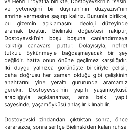
ve Henri Troyat’la birlikte, Dostoyevski’nin “sesini
ve yeteneğini bir düşman’ının düzyazısı”nın
emrine vermesine şaşırıp kalırız. Bununla birlikte,
bu gizemin açıklamasını ideoloji düzeyinde
aramak boştur. Bielinski doğaötesi rakiptir,
Dostoyevski’nin boşu boşuna canlandırmaya
kalktığı canavarsı puttur. Dolayısıyla, nefret
tutkulu öykünmeyle bağdaşmayacak bir şey
değildir, hatta onun önüne geçilmez karşılığıdır.
İki duygu yalnızca görünüşte birbiriyle çelişir,
daha doğrusu her zaman olduğu gibi çelişkinin
anahtarını yine yeraltı gururunda aramamız
gerekir. Dostoyevski’nin yapıtı yaşamöyküsü
aracılığıyla açıklanamaz, ama belki yapıt
sayesinde, yaşamöyküsü anlaşılır kılınabilir.
Dostoyevski zindandan çıktıktan sonra, önce
kararsızca, sonra sertçe Bielinski’den kalan ruhsal