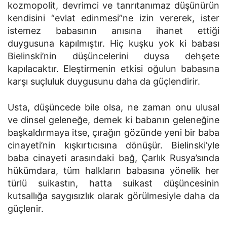
kozmopolit, devrimci ve tanrıtanımaz düşünürün
kendisini “evlat edinmesi”ne izin vererek, ister
istemez babasının anısına ihanet ettiği
duygusuna kapılmıştır. Hiç kuşku yok ki babası
Bielinski’nin düşüncelerini duysa dehşete
kapılacaktır. Eleştirmenin etkisi oğulun babasına
karşı suçluluk duygusunu daha da güçlendirir.
Usta, düşüncede bile olsa, ne zaman onu ulusal
ve dinsel geleneğe, demek ki babanın geleneğine
başkaldırmaya itse, çırağın gözünde yeni bir baba
cinayeti’nin kışkırtıcısına dönüşür. Bielinski’yle
baba cinayeti arasındaki bağ, Çarlık Rusya’sında
hükümdara, tüm halkların babasına yönelik her
türlü suikastın, hatta suikast düşüncesinin
kutsallığa saygısızlık olarak görülmesiyle daha da
güçlenir.