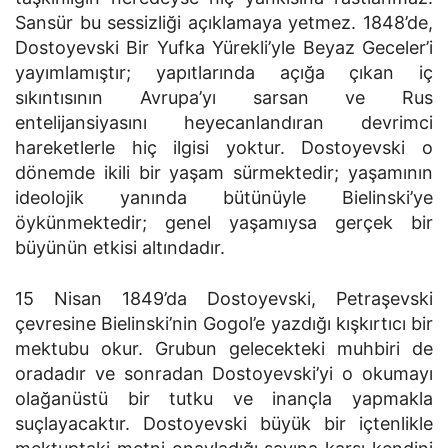
Sansür bu sessizliği açıklamaya yetmez. 1848’de,
Dostoyevski Bir Yufka Yürekli’yle Beyaz Geceler’i
yayımlamıştır; yapıtlarında açığa çıkan iç
sıkıntısının Avrupa’yı sarsan ve Rus
entelijansiyasını heyecanlandıran devrimci
hareketlerle hiç ilgisi yoktur. Dostoyevski o
dönemde ikili bir yaşam sürmektedir; yaşamının
ideolojik yanında bütünüyle Bielinski’ye
öykünmektedir; genel yaşamıysa gerçek bir
büyünün etkisi altındadır.
15 Nisan 1849’da Dostoyevski, Petraşevski
çevresine Bielinski’nin Gogol’e yazdığı kışkırtıcı bir
mektubu okur. Grubun gelecekteki muhbiri de
oradadır ve sonradan Dostoyevski’yi o okumayı
olağanüstü bir tutku ve inançla yapmakla
suçlayacaktır. Dostoyevski büyük bir içtenlikle