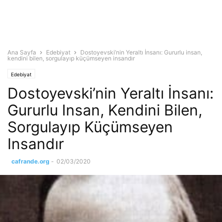
Ana Sayfa
Edebiyat
Dostoyevski’nin Yeraltı İnsanı: Gururlu insan,
kendini bilen, sorgulayıp küçümseyen insandır
Edebiyat
Dostoyevski’nin Yeraltı İnsanı:
Gururlu Insan, Kendini Bilen,
Sorgulayıp Küçümseyen
Insandır
cafrande.org
-
02/03/2020