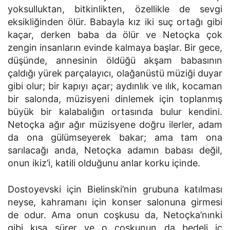
yoksulluktan, bitkinlikten, özellikle de sevgi
eksikliğinden ölür. Babayla kız iki suç ortağı gibi
kaçar, derken baba da ölür ve Netoçka çok
zengin insanların evinde kalmaya başlar. Bir gece,
düşünde, annesinin öldüğü akşam babasının
çaldığı yürek parçalayıcı, olağanüstü müziği duyar
gibi olur; bir kapıyı açar; aydınlık ve ılık, kocaman
bir salonda, müzisyeni dinlemek için toplanmış
büyük bir kalabalığın ortasında bulur kendini.
Netoçka ağır ağır müzisyene doğru ilerler, adam
da ona gülümseyerek bakar; ama tam ona
sarılacağı anda, Netoçka adamın babası değil,
onun ikiz’i, katili olduğunu anlar korku içinde.
Dostoyevski için Bielinski’nin grubuna katılması
neyse, kahramanı için konser salonuna girmesi
de odur. Ama onun coşkusu da, Netoçka’nınki
gibi kısa sürer ve o coşkunun da bedeli iç