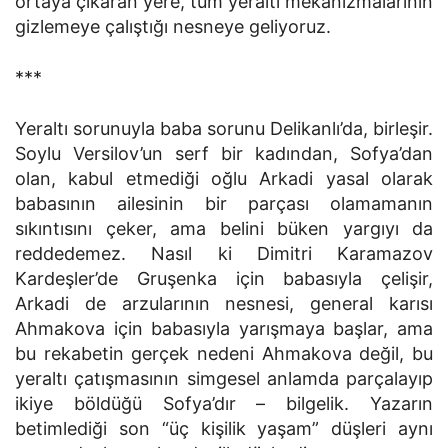
ortaya çıkaran yere, tüm yeraltı mekanizmalarının
gizlemeye çalıştığı nesneye geliyoruz.
***
Yeraltı sorunuyla baba sorunu Delikanlı’da, birleşir.
Soylu Versilov’un serf bir kadından, Sofya’dan
olan, kabul etmediği oğlu Arkadi yasal olarak
babasının ailesinin bir parçası olamamanın
sıkıntısını çeker, ama belini büken yargıyı da
reddedemez. Nasıl ki Dimitri Karamazov
Kardeşler’de Gruşenka için babasıyla çelişir,
Arkadi de arzularının nesnesi, general karısı
Ahmakova için babasıyla yarışmaya başlar, ama
bu rekabetin gerçek nedeni Ahmakova değil, bu
yeraltı çatışmasının simgesel anlamda parçalayıp
ikiye böldüğü Sofya’dır – bilgelik. Yazarın
betimlediği son “üç kişilik yaşam” düşleri aynı