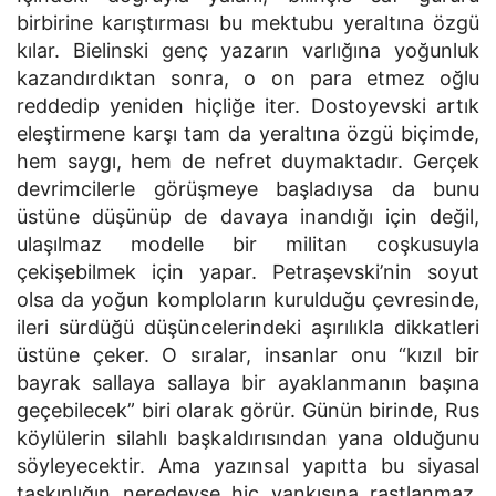
birbirine karıştırması bu mektubu yeraltına özgü
kılar. Bielinski genç yazarın varlığına yoğunluk
kazandırdıktan sonra, o on para etmez oğlu
reddedip yeniden hiçliğe iter. Dostoyevski artık
eleştirmene karşı tam da yeraltına özgü biçimde,
hem saygı, hem de nefret duymaktadır. Gerçek
devrimcilerle görüşmeye başladıysa da bunu
üstüne düşünüp de davaya inandığı için değil,
ulaşılmaz modelle bir militan coşkusuyla
çekişebilmek için yapar. Petraşevski’nin soyut
olsa da yoğun komploların kurulduğu çevresinde,
ileri sürdüğü düşüncelerindeki aşırılıkla dikkatleri
üstüne çeker. O sıralar, insanlar onu “kızıl bir
bayrak sallaya sallaya bir ayaklanmanın başına
geçebilecek” biri olarak görür. Günün birinde, Rus
köylülerin silahlı başkaldırısından yana olduğunu
söyleyecektir. Ama yazınsal yapıtta bu siyasal
taşkınlığın neredeyse hiç yankısına rastlanmaz.