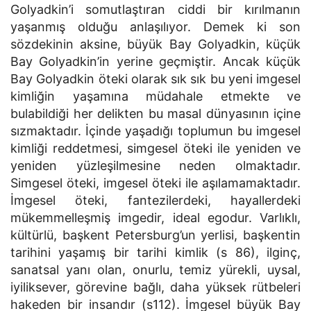
Golyadkin’i somutlaştıran ciddi bir kırılmanın
yaşanmış olduğu anlaşılıyor. Demek ki son
sözdekinin aksine, büyük Bay Golyadkin, küçük
Bay Golyadkin’in yerine geçmiştir. Ancak küçük
Bay Golyadkin öteki olarak sık sık bu yeni imgesel
kimliğin yaşamına müdahale etmekte ve
bulabildiği her delikten bu masal dünyasının içine
sızmaktadır. İçinde yaşadığı toplumun bu imgesel
kimliği reddetmesi, simgesel öteki ile yeniden ve
yeniden yüzleşilmesine neden olmaktadır.
Simgesel öteki, imgesel öteki ile aşılamamaktadır.
İmgesel öteki, fantezilerdeki, hayallerdeki
mükemmelleşmiş imgedir, ideal egodur. Varlıklı,
kültürlü, başkent Petersburg’un yerlisi, başkentin
tarihini yaşamış bir tarihi kimlik (s 86), ilginç,
sanatsal yanı olan, onurlu, temiz yürekli, uysal,
iyiliksever, görevine bağlı, daha yüksek rütbeleri
hakeden bir insandır (s112). İmgesel büyük Bay