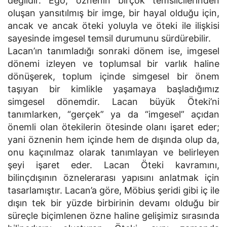
değildir. Ego, öznenin birçok temsilcilerinden
oluşan yansıtılmış bir imge, bir hayal olduğu için,
ancak ve ancak öteki yoluyla ve öteki ile ilişkisi
sayesinde imgesel temsil durumunu sürdürebilir.
Lacan’ın tanımladığı sonraki dönem ise, imgesel
dönemi izleyen ve toplumsal bir varlık haline
dönüşerek, toplum içinde simgesel bir önem
taşıyan bir kimlikle yaşamaya başladığımız
simgesel dönemdir. Lacan büyük Öteki’ni
tanımlarken, “gerçek” ya da “imgesel” açıdan
önemli olan ötekilerin ötesinde olanı işaret eder;
yani öznenin hem içinde hem de dışında olup da,
onu kaçınılmaz olarak tanımlayan ve belirleyen
şeyi işaret eder. Lacan Öteki kavramını,
bilinçdışının öznelerarası yapısını anlatmak için
tasarlamıştır. Lacan’a göre, Möbius şeridi gibi iç ile
dışın tek bir yüzde birbirinin devamı olduğu bir
süreçle biçimlenen özne haline gelişimiz sırasında