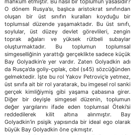
mahkum etmiştir. Bu nasıl bir toplumun yasasıdır?
O dönem Rusya’sı, başlıca aristokrat sınıfından
oluşan bir üst sınıfın kuralları koyduğu bir
toplumsal düzende yaşamaktadır. Bu üst sınıfı,
soylular, üst düzey devlet görevlileri, zengin
toprak ağaları ve yüksek rütbeli subaylar
oluşturmaktadır. Bu toplumun toplumsal
simgeselliğinin yarattığı gerçeklikte sadece küçük
Bay Golyadkin’e yer vardır. Zaten Golyadkin adı
da Rusça’da goliy-çıplak, cıbıl (s45) sözcüğünden
gelmektedir. İşte bu rol Yakov Petroviç’e yetmez,
üst sınıfa ait bir rol yaratarak, bu imgesel rol sanki
gerçek kimliğiymiş gibi yaşama çabasına girer.
Diğer bir deyişle simgesel düzenin, toplumun
değer yargılarını ifade eden toplumsal Öteki’si
reddedilerek kilit altına alınmıştır. Bay
Golyadkin’in psişik yapısında bir ideal ego olarak
büyük Bay Golyadkin öne çıkmıştır.