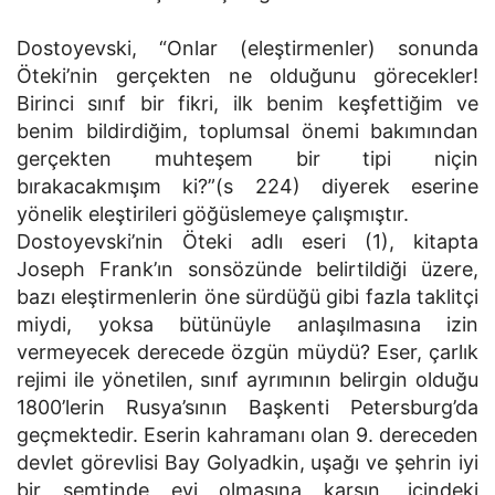
Dostoyevski, “Onlar (eleştirmenler) sonunda
Öteki’nin gerçekten ne olduğunu görecekler!
Birinci sınıf bir fikri, ilk benim keşfettiğim ve
benim bildirdiğim, toplumsal önemi bakımından
gerçekten muhteşem bir tipi niçin
bırakacakmışım ki?”(s 224) diyerek eserine
yönelik eleştirileri göğüslemeye çalışmıştır.
Dostoyevski’nin Öteki adlı eseri (1), kitapta
Joseph Frank’ın sonsözünde belirtildiği üzere,
bazı eleştirmenlerin öne sürdüğü gibi fazla taklitçi
miydi, yoksa bütünüyle anlaşılmasına izin
vermeyecek derecede özgün müydü? Eser, çarlık
rejimi ile yönetilen, sınıf ayrımının belirgin olduğu
1800’lerin Rusya’sının Başkenti Petersburg’da
geçmektedir. Eserin kahramanı olan 9. dereceden
devlet görevlisi Bay Golyadkin, uşağı ve şehrin iyi
bir semtinde evi olmasına karşın, içindeki