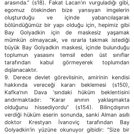
arasında.” (s18). Fakat Lacan’ın vurguladığı gibi,
egomuz ötekinden bize yansıyan imgelerin
oluşturduğu ve içinde yabancılaşarak
bölündüğümüz bir yapı olduğu için, hepimiz gibi
Bay Golyadkin için de maskesiz yaşamak
mümkün olmayacak, ve ısrarla takmak istediği
büyük Bay Golyadkin maskesi, içinde bulunduğu
toplumun yasasını temsil eden üst sınıflar
tarafından kabul görmeyerek toplumdan
dışlanacaktır.
9. Derece devlet görevlisinin, amirinin kendisi
hakkında vereceği kararı beklemesi (s150),
Kafka’nın Dava ‘sındaki hüküm beklentisini
andırmaktadır: “Karar anının yaklaşmakta
olduğunu hissediyordu” (s154). Bilinçdışının
verdiği hüküm eserin sonunda, sanki Alman asıllı
doktor Krestyan İvanoviç tarafından Bay
Golyadkin’in yüzüne okunuyor gibidir: “Size bir