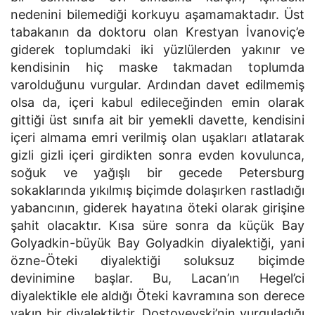
nedenini bilemediği korkuyu aşamamaktadır. Üst
tabakanın da doktoru olan Krestyan İvanoviç’e
giderek toplumdaki iki yüzlülerden yakınır ve
kendisinin hiç maske takmadan toplumda
varolduğunu vurgular. Ardından davet edilmemiş
olsa da, içeri kabul edileceğinden emin olarak
gittiği üst sınıfa ait bir yemekli davette, kendisini
içeri almama emri verilmiş olan uşakları atlatarak
gizli gizli içeri girdikten sonra evden kovulunca,
soğuk ve yağışlı bir gecede Petersburg
sokaklarında yıkılmış biçimde dolaşırken rastladığı
yabancının, giderek hayatına öteki olarak girişine
şahit olacaktır. Kısa süre sonra da küçük Bay
Golyadkin-büyük Bay Golyadkin diyalektiği, yani
özne-Öteki diyalektiği soluksuz biçimde
devinimine başlar. Bu, Lacan’ın Hegel’ci
diyalektikle ele aldığı Öteki kavramına son derece
yakın bir diyalektiktir. Dostoyevski’nin vurguladığı