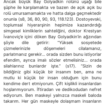
Ancak büyük Bay Golyadkin rolünü uşağı bile
şüphe ile karşılamakta ve bazen de açık açık bu
rolü umursamamakta ve hatta dalga geçmektedir
onunla (s8, 36, 80, 90, 93, 118.123). Dostoyevski,
toplumsal hiyerarşinin hepimize kazandırdığı
simgesel kimliklerin sahteliğini, doktor Krestyan
İvanoviç’e içini döken Bay Golyadkin’in ağzından
şöyle dile getirir: “Yüksek sosyetede
çizmelerinizle döşemeleri cilalamanız,
parlatmanız gerekir… orada sizden bunu istiyorlar
efendim, ayrıca imalı sözler etmelisiniz… orada
silahlarınız bunlardır işte.” (s17). “Sizin de
bildiğiniz gibi küçük bir insanım ben, ama ne
mutlu ki küçük bir insan olduğum için bunu
kendime dert etmiyorum. Çift kişilikli insanlardan
hoşlanmıyorum. İftiradan ve dedikodudan nefret
ediyorum. Ben maskeyi yalnızca maskeli baloda
takarım. Her gün maskeyle dolaşmam insanların