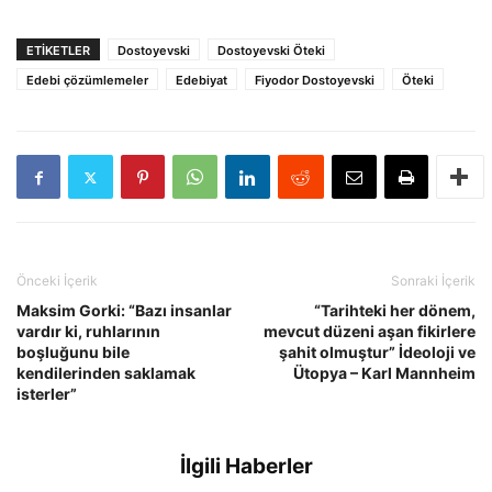
ETIKETLER
Dostoyevski
Dostoyevski Öteki
Edebi çözümlemeler
Edebiyat
Fiyodor Dostoyevski
Öteki
Önceki İçerik
Sonraki İçerik
Maksim Gorki: “Bazı insanlar
“Tarihteki her dönem,
vardır ki, ruhlarının
mevcut düzeni aşan fikirlere
boşluğunu bile
şahit olmuştur” İdeoloji ve
kendilerinden saklamak
Ütopya – Karl Mannheim
isterler”
İlgili Haberler