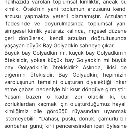
halihazıda varolan toplumsal kimliktir, ancak bu
kimlik, Öteki’nin yani toplumun arzusunu kendi
arzusu yapmakta yeterli olamamıştır. Arzuların
ifadesinde ve doyurulmasında toplumsal yani
simgesel kimlik yetersiz kalınca, imgesel düzene
geri dönülerek, kendi arzuları doğrultusunda
yaşayan büyük Bay Golyadkin sahneye çıkar.
Büyük bay Golyadkin mi, küçük bay Golyadkin’in
ötekisidir, yoksa küçük bay Golyadkin mi büyük
bay Golyadkin’in ötekisidir? Aslında, ikisi de
diğerinin ötekisidir. Bay Golyadkin, hepimizin
varoluşunun temelini oluşturan diyalektiği inkar
etme çabası nedeniyle bir kısır döngüye girmiştir.
Yaşam bazen o kadar zor olabilir ki, bu
zorluklardan kaçmak için oluşturduğumuz hayali
kimliğimiz bile gördüğü rüyasından uyanmak
istemeyebilir: “Dahası, puslu, donuk, çamurlu bir
sonbahar günü; kirli penceresinden içeri öylesine