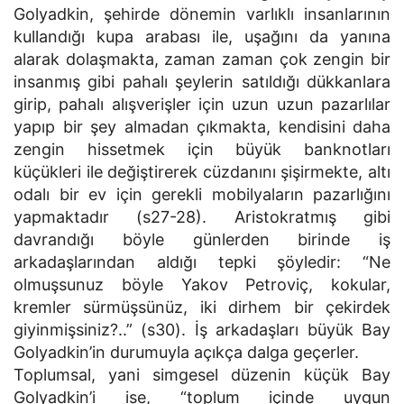
Golyadkin, şehirde dönemin varlıklı insanlarının
kullandığı kupa arabası ile, uşağını da yanına
alarak dolaşmakta, zaman zaman çok zengin bir
insanmış gibi pahalı şeylerin satıldığı dükkanlara
girip, pahalı alışverişler için uzun uzun pazarlılar
yapıp bir şey almadan çıkmakta, kendisini daha
zengin hissetmek için büyük banknotları
küçükleri ile değiştirerek cüzdanını şişirmekte, altı
odalı bir ev için gerekli mobilyaların pazarlığını
yapmaktadır (s27-28). Aristokratmış gibi
davrandığı böyle günlerden birinde iş
arkadaşlarından aldığı tepki şöyledir: “Ne
olmuşsunuz böyle Yakov Petroviç, kokular,
kremler sürmüşsünüz, iki dirhem bir çekirdek
giyinmişsiniz?..” (s30). İş arkadaşları büyük Bay
Golyadkin’in durumuyla açıkça dalga geçerler.
Toplumsal, yani simgesel düzenin küçük Bay
Golyadkin’i ise, “toplum içinde uygun