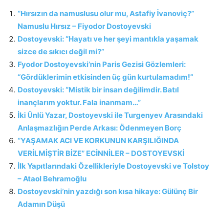
“Hırsızın da namuslusu olur mu, Astafiy İvanoviç?”
Namuslu Hırsız – Fiyodor Dostoyevski
Dostoyevski: “Hayatı ve her şeyi mantıkla yaşamak
sizce de sıkıcı değil mi?”
Fyodor Dostoyevski’nin Paris Gezisi Gözlemleri:
“Gördüklerimin etkisinden üç gün kurtulamadım!”
Dostoyevski: “Mistik bir insan değilimdir. Batıl
inançlarım yoktur. Fala inanmam…”
İki Ünlü Yazar, Dostoyevski ile Turgenyev Arasındaki
Anlaşmazlığın Perde Arkası: Ödenmeyen Borç
“YAŞAMAK ACI VE KORKUNUN KARŞILIĞINDA
VERİLMİŞTİR BİZE” ECİNNİLER – DOSTOYEVSKİ
İlk Yapıtlarındaki Özellikleriyle Dostoyevski ve Tolstoy
– Ataol Behramoğlu
Dostoyevski’nin yazdığı son kısa hikaye: Gülünç Bir
Adamın Düşü