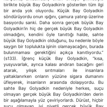
birlikte büyük Bay Golyadkin’e gösterilen tüm ilgi
bir anda yok oluyordu. Küçük Bay Golyadkin
söndürüyordu onun ışığını, çamura yatırıp üzerine
basıyordu sanki. Daha sonra gerçek büyük Bay
Golyadkin’in hiç de gerçek büyük Bay Golyadkin
olmadığını, kendini öyle tanıttığı halde, sahte
büyük Bay Golyadkin olduğunu, bu nedenle böyle
saygın bir toplulukta işinin olamayacağını, burada
bulunmaması gerektiğini açıkça kanıtlıyordu.”
(s133). İğrenç küçük Bay Golyadkin, “kısa,
yusyuvarlak, ayrıca kalası andıran bacağını geri
atarak, yılışık sırıtmaları ile insanlara
yaltaklanırken onların yüzüne sigara dumanını
üfleyerek, insanların arasında dolaşıyordu. Bu
sahte Bay Golyadkin nedeniyle herkes, suçu
olmayan gerçek büyük Bay Golyadkin’den derin
bir aşağılamayla yüz çeviriyorlardı. Dürüst, hiçbir
suçu olmayan, iyi niyetli gerçek büyük Bay