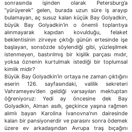
sonrasında işinden olarak Petersburg’a
“yürüyerek” gelen, burada uzun süre iş arayıp
bulamayan, aç susuz kalan küçük Bay Golyadkin,
büyük Bay Golyadkin’in o önemli toplantıya
alınmayarak kapıdan kovulduğu, felaket
beklentisinin zirveye çıktığı günün ertesinde işe
başlayan, sonsözde söylendiği gibi, yüzleşilmek
istenmeyen, bastırılmış bir kişilik parçası mıdır,
yoksa öznenin kurtulmak istediği bir toplumsal
kimlik midir?
Büyük Bay Golyadkin’in ortaya ne zaman çıktığını
eserin 126. sayfasındaki, valilik sekreteri
Vahrameyev’den geldiği varsayılan mektuptan
öğreniyoruz: Yedi ay öncesine dek Bay
Golyadkin, Alman asıllı, geçkince yaşına rağmen
alımlı bayan Karolina İvanovna’nın dairesinde
kalan bir pansiyonerdir ve parasını sonra ödemek
üzere ev arkadaşından Avrupa traş bıçağını