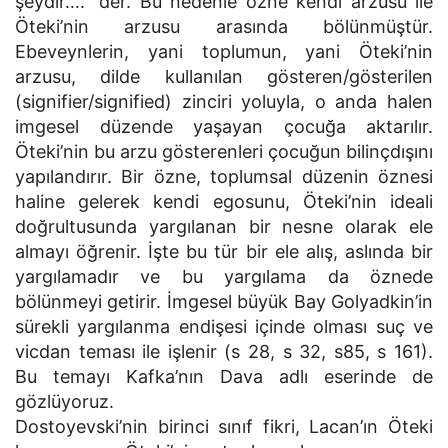
şeydir….” der. Bu nedenle özne kendi arzusu ile
Öteki’nin arzusu arasında bölünmüştür.
Ebeveynlerin, yani toplumun, yani Öteki’nin
arzusu, dilde kullanılan gösteren/gösterilen
(signifier/signified) zinciri yoluyla, o anda halen
imgesel düzende yaşayan çocuğa aktarılır.
Öteki’nin bu arzu gösterenleri çocuğun bilinçdışını
yapılandırır. Bir özne, toplumsal düzenin öznesi
haline gelerek kendi egosunu, Öteki’nin ideali
doğrultusunda yargılanan bir nesne olarak ele
almayı öğrenir. İşte bu tür bir ele alış, aslında bir
yargılamadır ve bu yargılama da öznede
bölünmeyi getirir. İmgesel büyük Bay Golyadkin’in
sürekli yargılanma endişesi içinde olması suç ve
vicdan teması ile işlenir (s 28, s 32, s85, s 161).
Bu temayı Kafka’nın Dava adlı eserinde de
gözlüyoruz.
Dostoyevski’nin birinci sınıf fikri, Lacan’ın Öteki