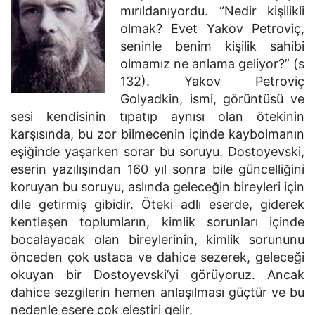
mırıldanıyordu. “Nedir kişilikli
olmak? Evet Yakov Petroviç,
seninle benim kişilik sahibi
olmamız ne anlama geliyor?” (s
132). Yakov Petroviç
Golyadkin, ismi, görüntüsü ve
sesi kendisinin tıpatıp aynısı olan ötekinin
karşısında, bu zor bilmecenin içinde kaybolmanın
eşiğinde yaşarken sorar bu soruyu. Dostoyevski,
eserin yazılışından 160 yıl sonra bile güncelliğini
koruyan bu soruyu, aslında geleceğin bireyleri için
dile getirmiş gibidir. Öteki adlı eserde, giderek
kentleşen toplumların, kimlik sorunları içinde
bocalayacak olan bireylerinin, kimlik sorununu
önceden çok ustaca ve dahice sezerek, geleceği
okuyan bir Dostoyevski’yi görüyoruz. Ancak
dahice sezgilerin hemen anlaşılması güçtür ve bu
nedenle esere çok eleştiri gelir.