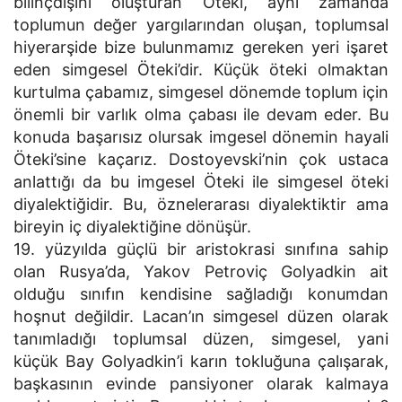
bilinçdışını oluşturan Öteki, aynı zamanda
toplumun değer yargılarından oluşan, toplumsal
hiyerarşide bize bulunmamız gereken yeri işaret
eden simgesel Öteki’dir. Küçük öteki olmaktan
kurtulma çabamız, simgesel dönemde toplum için
önemli bir varlık olma çabası ile devam eder. Bu
konuda başarısız olursak imgesel dönemin hayali
Öteki’sine kaçarız. Dostoyevski’nin çok ustaca
anlattığı da bu imgesel Öteki ile simgesel öteki
diyalektiğidir. Bu, öznelerarası diyalektiktir ama
bireyin iç diyalektiğine dönüşür.
19. yüzyılda güçlü bir aristokrasi sınıfına sahip
olan Rusya’da, Yakov Petroviç Golyadkin ait
olduğu sınıfın kendisine sağladığı konumdan
hoşnut değildir. Lacan’ın simgesel düzen olarak
tanımladığı toplumsal düzen, simgesel, yani
küçük Bay Golyadkin’i karın tokluğuna çalışarak,
başkasının evinde pansiyoner olarak kalmaya