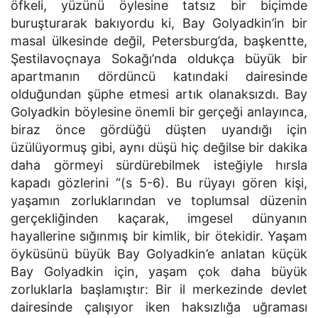
öfkeli, yüzünü öylesine tatsız bir biçimde
buruşturarak bakıyordu ki, Bay Golyadkin’in bir
masal ülkesinde değil, Petersburg’da, başkentte,
Şestilavoçnaya Sokağı’nda oldukça büyük bir
apartmanın dördüncü katındaki dairesinde
olduğundan şüphe etmesi artık olanaksızdı. Bay
Golyadkin böylesine önemli bir gerçeği anlayınca,
biraz önce gördüğü düşten uyandığı için
üzülüyormuş gibi, aynı düşü hiç değilse bir dakika
daha görmeyi sürdürebilmek isteğiyle hırsla
kapadı gözlerini “(s 5-6). Bu rüyayı gören kişi,
yaşamın zorluklarından ve toplumsal düzenin
gerçekliğinden kaçarak, imgesel dünyanın
hayallerine sığınmış bir kimlik, bir ötekidir. Yaşam
öyküsünü büyük Bay Golyadkin’e anlatan küçük
Bay Golyadkin için, yaşam çok daha büyük
zorluklarla başlamıştır: Bir il merkezinde devlet
dairesinde çalışıyor iken haksızlığa uğraması