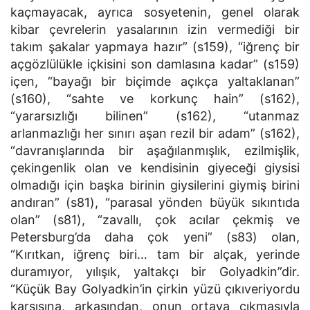
kaçmayacak, ayrıca sosyetenin, genel olarak
kibar çevrelerin yasalarının izin vermediği bir
takım şakalar yapmaya hazır” (s159), “iğrenç bir
açgözlülükle içkisini son damlasına kadar” (s159)
içen, “bayağı bir biçimde açıkça yaltaklanan”
(s160), “sahte ve korkunç hain” (s162),
“yararsızlığı bilinen” (s162), “utanmaz
arlanmazlığı her sınırı aşan rezil bir adam” (s162),
“davranışlarında bir aşağılanmışlık, ezilmişlik,
çekingenlik olan ve kendisinin giyeceği giysisi
olmadığı için başka birinin giysilerini giymiş birini
andıran” (s81), “parasal yönden büyük sıkıntıda
olan” (s81), “zavallı, çok acılar çekmiş ve
Petersburg’da daha çok yeni” (s83) olan,
“Kırıtkan, iğrenç biri… tam bir alçak, yerinde
duramıyor, yılışık, yaltakçı bir Golyadkin”dir.
“Küçük Bay Golyadkin’in çirkin yüzü çıkıveriyordu
karşısına, arkasından, onun ortaya çıkmasıyla