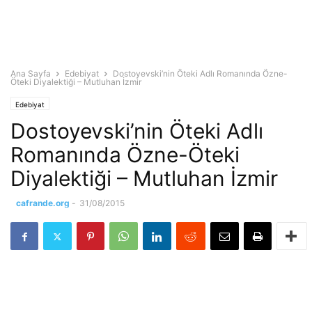
Ana Sayfa
Edebiyat
Dostoyevski’nin Öteki Adlı Romanında Özne-
Öteki Diyalektiği – Mutluhan İzmir
Edebiyat
Dostoyevski’nin Öteki Adlı
Romanında Özne-Öteki
Diyalektiği – Mutluhan İzmir
cafrande.org
-
31/08/2015