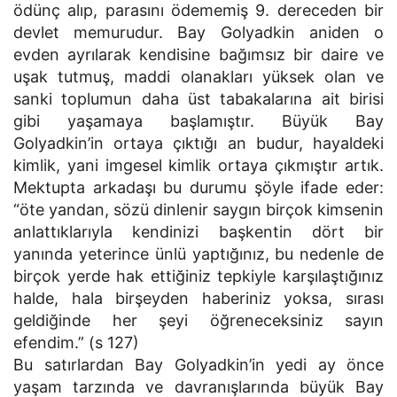
ödünç alıp, parasını ödememiş 9. dereceden bir
devlet memurudur. Bay Golyadkin aniden o
evden ayrılarak kendisine bağımsız bir daire ve
uşak tutmuş, maddi olanakları yüksek olan ve
sanki toplumun daha üst tabakalarına ait birisi
gibi yaşamaya başlamıştır. Büyük Bay
Golyadkin’in ortaya çıktığı an budur, hayaldeki
kimlik, yani imgesel kimlik ortaya çıkmıştır artık.
Mektupta arkadaşı bu durumu şöyle ifade eder:
“öte yandan, sözü dinlenir saygın birçok kimsenin
anlattıklarıyla kendinizi başkentin dört bir
yanında yeterince ünlü yaptığınız, bu nedenle de
birçok yerde hak ettiğiniz tepkiyle karşılaştığınız
halde, hala birşeyden haberiniz yoksa, sırası
geldiğinde her şeyi öğreneceksiniz sayın
efendim.” (s 127)
Bu satırlardan Bay Golyadkin’in yedi ay önce
yaşam tarzında ve davranışlarında büyük Bay