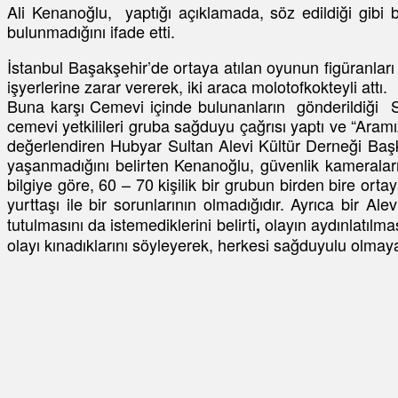
Ali Kenanoğlu, yaptığı açıklamada, söz edildiği gibi
bulunmadığını ifade etti.
İstanbul Başakşehir’de ortaya atılan oyunun figüranlar
işyerlerine zarar vererek, iki araca molotofkokteyli attı.
Buna karşı Cemevi içinde bulunanların gönderildiği SM
cemevi yetkilileri gruba sağduyu çağrısı yaptı ve “Aram
değerlendiren Hubyar Sultan Alevi Kültür Derneği Başkan
yaşanmadığını belirten Kenanoğlu, güvenlik kameralarını
bilgiye göre, 60 – 70 kişilik bir grubun birden bire orta
yurttaşı ile bir sorunlarının olmadığıdır. Ayrıca bir Al
tutulmasını da istemediklerini belirti
olayın aydınlatılma
,
olayı kınadıklarını söyleyerek, herkesi sağduyulu olmaya