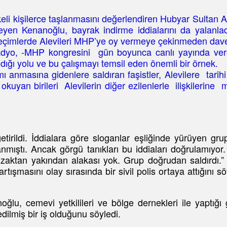
keli kişilerce taşlanmasını değerlendiren Hubyar Sultan
yleyen Kenanoğlu, bayrak indirme iddialarını da yalanl
seçimlerde Alevileri MHP’ye oy vermeye çekinmeden dav
Radyo, -MHP kongresini gün boyunca canlı yayında v
dığı yolu ve bu çalışmayı temsil eden önemli bir örnek.
masına gidenlere saldıran faşistler, Alevilere tarihi dü
 okuyan birileri Alevilerin diğer ezilenlerle ilişkilerin
tirildi. İddialara göre sloganlar eşliğinde yürüyen g
nmıştı. Ancak görgü tanıkları bu iddiaları doğrulamıyor.
zaktan yakından alakası yok. Grup doğrudan saldırdı.”
artışmasını olay sırasında bir sivil polis ortaya attığını 
lu, cemevi yetkilileri ve bölge dernekleri ile yaptığı
dilmiş bir iş olduğunu söyledi.