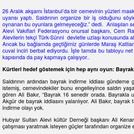
26 Aralık akşamı İstanbul’da bir cemevinin yüzleri mas
uyarısı yaptı. Saldırının organize bir iş olduğunu sö
oynanan bu oyunlara gelmeyeceğiz.” dedi. Anlaşılan 
Alevi Vakıflari Federasyonu onursal başkanı, Cem 
Alevilerin tekçi Türk-Sünni devletle uzlaşı konusunda al
Ancak bu bağlamda geçtiğimiz günlerde Maraş Katliamı an
cuval inciri berbat ediyordu. İşte tamda bu tabloyu net
kapısında da pay kapmaya çalışıyor..
Kürtleri hedef göstemek için hep aynı oyun: Bayrak
Saldırının ardından bayrak indirme iddiası gündeme ge
istemiş, cemevindekiler bunu engelleyince saldırı yaşa
gören Ali Bakır, “Bayrak 16 senedir orada. Bayrakla u
Akgür de bayrak iddiasını yalanlıyor. Ali Bakır, bayrak t
indirme olayı yok.
Hubyar Sultan Alevi kültür Derneği başkanı Ali Kenanoğ
çatışması yaratmak isteyen güçler tarafından organize e