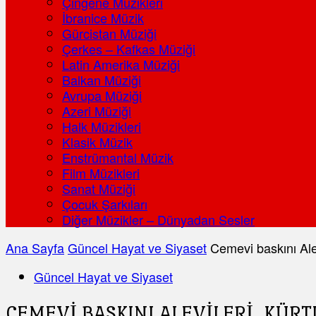
Çingene Müzikleri
İbranice Müzik
Gürcistan Müziği
Çerkes – Kafkas Müziği
Latin Amerika Müziği
Balkan Müziği
Avrupa Müziği
Azeri Müziği
Halk Müzikleri
Klasik Müzik
Enstrümantal Müzik
Film Müzikleri
Sanat Müziği
Çocuk Şarkıları
Diğer Müzikler – Dünyadan Sesler
Ana Sayfa
Güncel Hayat ve Siyaset
Cemevi baskını Ale
Güncel Hayat ve Siyaset
CEMEVI BASKINI ALEVILERI, KÜ