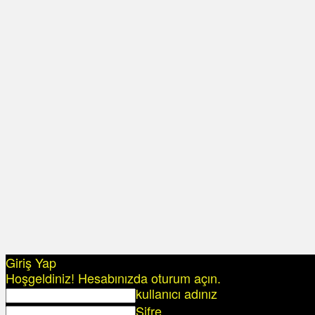
Giriş Yap
Hoşgeldiniz! Hesabınızda oturum açın.
kullanıcı adınız
Şifre