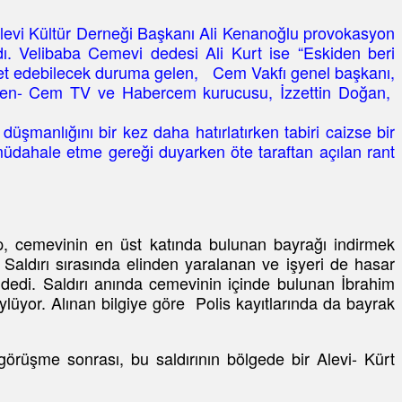
 Alevi Kültür Derneği Başkanı Ali Kenanoğlu provokasyon
adı. Velibaba Cemevi dedesi Ali Kurt ise “Eskiden beri
et edebilecek duruma gelen, Cem Vakfı genel başkanı,
eren- Cem TV ve Habercem kurucusu, İzzettin Doğan,
şmanlığını bir kez daha hatırlatırken tabiri caizse bir
e müdahale etme gereği duyarken öte taraftan açılan rant
rup, cemevinin en üst katında bulunan bayrağı indirmek
 Saldırı sırasında elinden yaralanan ve işyeri de hasar
 dedi. Saldırı anında cemevinin içinde bulunan İbrahim
söylüyor. Alınan bilgiye göre Polis kayıtlarında da bayrak
 görüşme sonrası, bu saldırının bölgede bir Alevi- Kürt