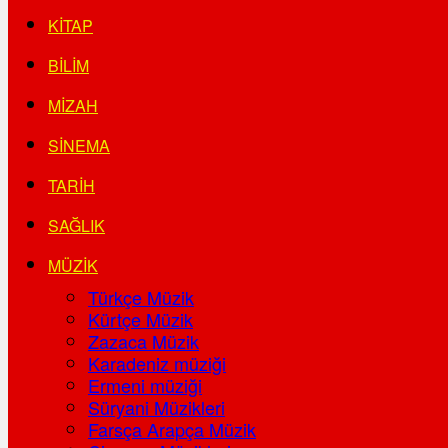
KITAP
BILIM
MIZAH
SINEMA
TARIH
SAĞLIK
MÜZIK
Türkçe Müzik
Kürtçe Müzik
Zazaca Müzik
Karadeniz müziği
Ermeni müziği
Süryani Müzikleri
Farsça Arapça Müzik