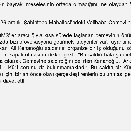
 bir ‘bayrak’ meselesinin ortada olmadığını, ne olayd
ı 26 aralık Şahintepe Mahallesi’ndeki Velibaba Cemevi’ne
S’ler aracılığıyla kısa sürede taşlanan cemevinin önün
ızda bizi provokasyona getirmek isteyenler var.” uyarısı
ı Ali Kenanoğlu saldırının organize bir iş olduğunu söyl
n kapalı olmasına dikkat çekti. “Bu saldırı hâlâ şüphelid
ya çıkarak Cemevine saldırdığını belirten Kenanoğlu, “Arkada
evi – Kürt sorunu da bulunmamaktadır. Bu saldırı bir Kürt 
sı için, bir an önce olayı gerçekleştirenlerin bulunması g
 davet etti.