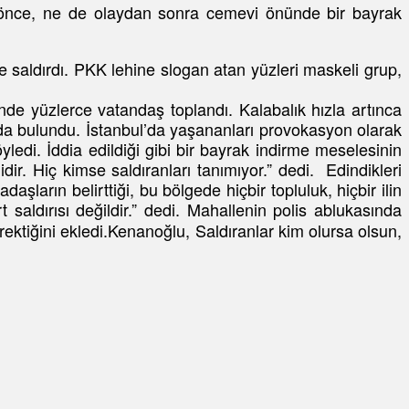
an önce, ne de olaydan sonra cemevi önünde bir bayrak
 saldırdı. PKK lehine slogan atan yüzleri maskeli grup,
de yüzlerce vatandaş toplandı. Kalabalık hızla artınca
nda bulundu. İstanbul’da yaşananları provokasyon olarak
edi. İddia edildiği gibi bir bayrak indirme meselesinin
ir. Hiç kimse saldıranları tanımıyor.” dedi. Edindikleri
şların belirttiği, bu bölgede hiçbir topluluk, hiçbir ilin
saldırısı değildir.”
dedi. Mahallenin polis ablukasında
erektiğini ekledi.Kenanoğlu, Saldıranlar kim olursa olsun,