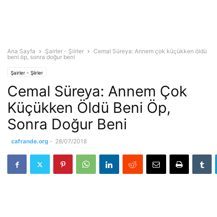
Ana Sayfa
Şairler - Şiirler
Cemal Süreya: Annem çok küçükken öldü
beni öp, sonra doğur beni
Şairler - Şiirler
Cemal Süreya: Annem Çok
Küçükken Öldü Beni Öp,
Sonra Doğur Beni
cafrande.org
-
28/07/2018