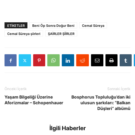
ETIKETLER
Beni Öp Sonra Doğur Beni
Cemal Süreya
Cemal Süreya şiirleri
ŞAİRLER ŞİİRLER
Önceki İçerik
Sonraki İçerik
Yaşam Bilgeliği Üzerine
Bosphorus Topluluğu’dan iki
Aforizmalar – Schopenhauer
ulusun şarkıları: “Balkan
Düşleri” albümü
İlgili Haberler