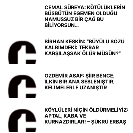
CEMAL SÜREYA: KÖTÜLÜKLERİN
BÜSBÜTÜN EGEMEN OLDUĞU
NAMUSSUZ BİR ÇAĞ BU
BİLİYORSUN…
BİRHAN KESKİN: “BÜYÜLÜ SÖZÜ
KALBİMDEKİ: TEKRAR
KARŞILAŞSAK ÖLÜR MÜSÜN?”
ÖZDEMİR ASAF: ŞİİR BENCE;
İLKİN BİR ANA SESLENİŞTİR,
KELİMELERLE UZANIŞTIR
KÖYLÜLERİ NİÇİN ÖLDÜRMELİYİZ:
APTAL, KABA VE
KURNAZDIRLAR! – ŞÜKRÜ ERBAŞ