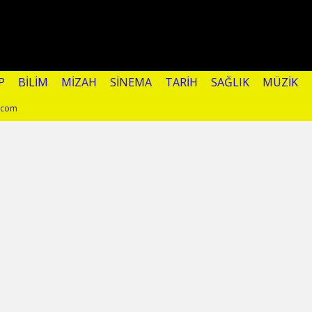
P
BILIM
MIZAH
SINEMA
TARIH
SAĞLIK
MÜZIK
l.com