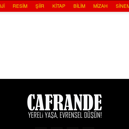
JI
RESIM
ŞIIR
KITAP
BILIM
MIZAH
SINE