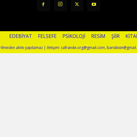
EDEBIYAT
FELSEFE
PSIKOLOJI
RESIM
ŞIIR
KITA
terilmeden alıntı yapılamaz | iletişim: cafrande.org@gmail.com, bariskisin@gmai