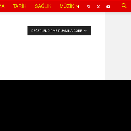
MA
TARIH
SAĞLIK
MÜZIK
DEĞERLENDIRME PUANINA GÖRE