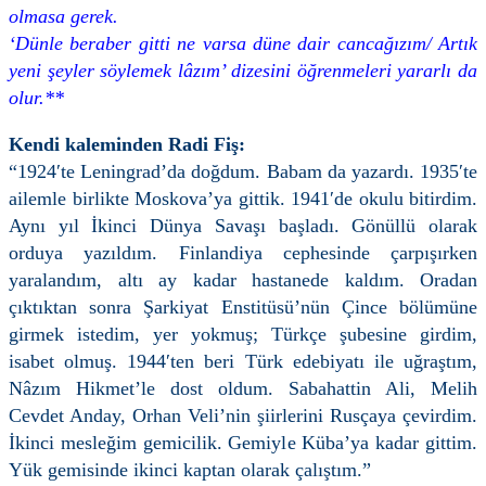
olmasa gerek.
‘Dünle beraber gitti ne varsa düne dair cancağızım/ Artık
yeni şeyler söylemek lâzım’ dizesini öğrenmeleri yararlı da
olur.**
Kendi kaleminden Radi Fiş:
“1924′te Leningrad’da doğdum. Babam da yazardı. 1935′te
ailemle birlikte Moskova’ya gittik. 1941′de okulu bitirdim.
Aynı yıl İkinci Dünya Savaşı başladı. Gönüllü olarak
orduya yazıldım. Finlandiya cephesinde çarpışırken
yaralandım, altı ay kadar hastanede kaldım. Oradan
çıktıktan sonra Şarkiyat Enstitüsü’nün Çince bölümüne
girmek istedim, yer yokmuş; Türkçe şubesine girdim,
isabet olmuş. 1944′ten beri Türk edebiyatı ile uğraştım,
Nâzım Hikmet’le dost oldum. Sabahattin Ali, Melih
Cevdet Anday, Orhan Veli’nin şiirlerini Rusçaya çevirdim.
İkinci mesleğim gemicilik. Gemiyle Küba’ya kadar gittim.
Yük gemisinde ikinci kaptan olarak çalıştım.”