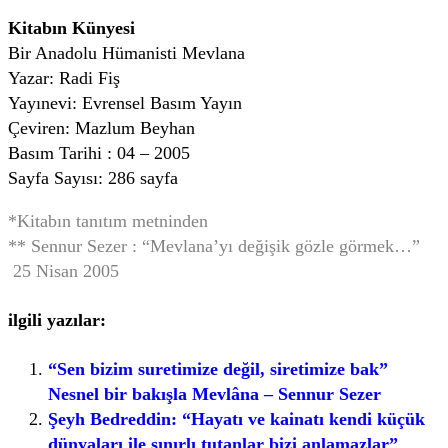
Kitabın Künyesi
Bir Anadolu Hümanisti Mevlana
Yazar: Radi Fiş
Yayınevi: Evrensel Basım Yayın
Çeviren: Mazlum Beyhan
Basım Tarihi : 04 – 2005
Sayfa Sayısı: 286 sayfa
*Kitabın tanıtım metninden
** Sennur Sezer : “Mevlana’yı değişik gözle görmek…”
25 Nisan 2005
ilgili yazılar:
“Sen bizim suretimize değil, siretimize bak”
Nesnel bir bakışla Mevlâna – Sennur Sezer
Şeyh Bedreddin: “Hayatı ve kainatı kendi küçük
dünyaları ile sınırlı tutanlar bizi anlamazlar”