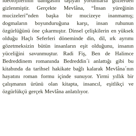
ideolojilerinin damgasını taşıyan yorumlarla gözlerden
gizlenmiştir. Gerçekte Mevlâna, “İnsan yüreğinin
mucizeleri”nden başka bir mucizeye inanmamış;
dogmaların boyunduruğuna karşı, insan ruhunun
özgürlüğünü öne çıkarmıştır. Dinsel çelişkilerin en yüksek
olduğu Haçlı Seferleri döneminde din, dil, ırk ayrımı
gözetmeksizin bütün insanların eşit olduğunu, insanın
yüceliğini savunmuştur. Radi Fiş, Ben de Halimce
Bedreddinem romanında Bedreddin´i anlattığı gibi bu
kitabında da tarihsel hakikate bağlı kalarak Mevlâna´nın
hayatını roman formu içinde sunuyor. Yirmi yıllık bir
çalışmanın ürünü olan kitapta, insancıl, eşitlikçi ve
özgürlükçü gerçek Mevlâna anlatılıyor.