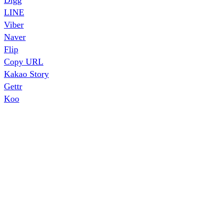
LINE
Viber
Naver
Flip
Copy URL
Kakao Story
Gettr
Koo