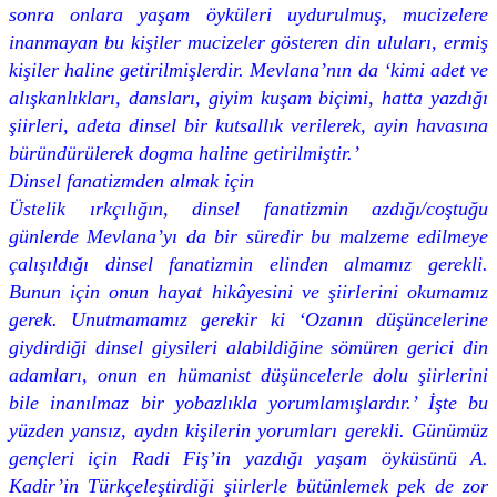
sonra onlara yaşam öyküleri uydurulmuş, mucizelere
inanmayan bu kişiler mucizeler gösteren din uluları, ermiş
kişiler haline getirilmişlerdir. Mevlana’nın da ‘kimi adet ve
alışkanlıkları, dansları, giyim kuşam biçimi, hatta yazdığı
şiirleri, adeta dinsel bir kutsallık verilerek, ayin havasına
büründürülerek dogma haline getirilmiştir.’
Dinsel fanatizmden almak için
Üstelik ırkçılığın, dinsel fanatizmin azdığı/coştuğu
günlerde Mevlana’yı da bir süredir bu malzeme edilmeye
çalışıldığı dinsel fanatizmin elinden almamız gerekli.
Bunun için onun hayat hikâyesini ve şiirlerini okumamız
gerek. Unutmamamız gerekir ki ‘Ozanın düşüncelerine
giydirdiği dinsel giysileri alabildiğine sömüren gerici din
adamları, onun en hümanist düşüncelerle dolu şiirlerini
bile inanılmaz bir yobazlıkla yorumlamışlardır.’ İşte bu
yüzden yansız, aydın kişilerin yorumları gerekli. Günümüz
gençleri için Radi Fiş’in yazdığı yaşam öyküsünü A.
Kadir’in Türkçeleştirdiği şiirlerle bütünlemek pek de zor