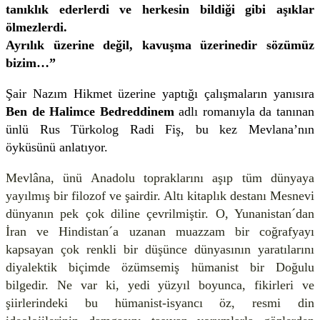
tanıklık ederlerdi ve herkesin bildiği gibi aşıklar
ölmezlerdi.
Ayrılık üzerine değil, kavuşma üzerinedir sözümüz
bizim…”
Şair Nazım Hikmet üzerine yaptığı çalışmaların yanısıra
Ben de Halimce Bedreddinem
adlı romanıyla da tanınan
ünlü Rus Türkolog Radi Fiş, bu kez Mevlana’nın
öyküsünü anlatıyor.
Mevlâna, ünü Anadolu topraklarını aşıp tüm dünyaya
yayılmış bir filozof ve şairdir. Altı kitaplık destanı Mesnevi
dünyanın pek çok diline çevrilmiştir. O, Yunanistan´dan
İran ve Hindistan´a uzanan muazzam bir coğrafyayı
kapsayan çok renkli bir düşünce dünyasının yaratılarını
diyalektik biçimde özümsemiş hümanist bir Doğulu
bilgedir. Ne var ki, yedi yüzyıl boyunca, fikirleri ve
şiirlerindeki bu hümanist-isyancı öz, resmi din