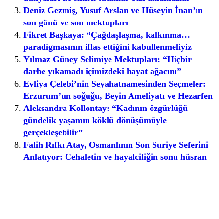
Deniz Gezmiş, Yusuf Arslan ve Hüseyin İnan’ın
son günü ve son mektupları
Fikret Başkaya: “Çağdaşlaşma, kalkınma…
paradigmasının iflas ettiğini kabullenmeliyiz
Yılmaz Güney Selimiye Mektupları: “Hiçbir
darbe yıkamadı içimizdeki hayat ağacını”
Evliya Çelebi’nin Seyahatnamesinden Seçmeler:
Erzurum’un soğuğu, Beyin Ameliyatı ve Hezarfen
Aleksandra Kollontay: “Kadının özgürlüğü
gündelik yaşamın köklü dönüşümüyle
gerçekleşebilir”
Falih Rıfkı Atay, Osmanlının Son Suriye Seferini
Anlatıyor: Cehaletin ve hayalciliğin sonu hüsran