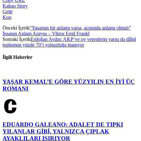
Copy URL
Kakao Story
Gettr
Koo
Önceki İçerik
“Yaşamın bir anlamı varsa, acınında anlamı olmalı”
İnsanın Anlam Arayışı – Viktor Emil Frankl
Sonraki İçerik
Erdoğan Aydın: AKP’ye oy verenlerin yarısı da dâhil
toplumun yüzde 70’i yolsuzluğa inanıyor
İlgili Haberler
YAŞAR KEMAL’E GÖRE YÜZYILIN EN İYİ ÜÇ
ROMANI
EDUARDO GALEANO: ADALET DE TIPKI
YILANLAR GİBİ, YALNIZCA ÇIPLAK
AYAKLILARI ISIRIYOR