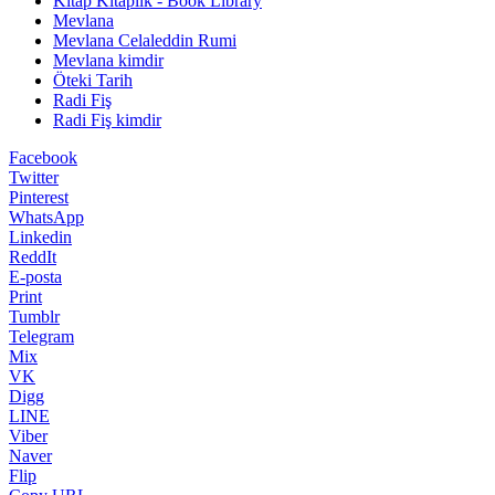
Kitap Kitaplık - Book Library
Mevlana
Mevlana Celaleddin Rumi
Mevlana kimdir
Öteki Tarih
Radi Fiş
Radi Fiş kimdir
Facebook
Twitter
Pinterest
WhatsApp
Linkedin
ReddIt
E-posta
Print
Tumblr
Telegram
Mix
VK
Digg
LINE
Viber
Naver
Flip