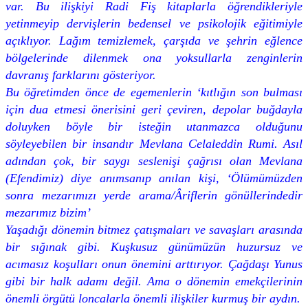
var. Bu ilişkiyi Radi Fiş kitaplarla öğrendikleriyle
yetinmeyip dervişlerin bedensel ve psikolojik eğitimiyle
açıklıyor. Lağım temizlemek, çarşıda ve şehrin eğlence
bölgelerinde dilenmek ona yoksullarla zenginlerin
davranış farklarını gösteriyor.
Bu öğretimden önce de egemenlerin ‘kıtlığın son bulması
için dua etmesi önerisini geri çeviren, depolar buğdayla
doluyken böyle bir isteğin utanmazca olduğunu
söyleyebilen bir insandır Mevlana Celaleddin Rumi. Asıl
adından çok, bir saygı seslenişi çağrısı olan Mevlana
(Efendimiz) diye anımsanıp anılan kişi, ‘Ölümümüzden
sonra mezarımızı yerde arama/Âriflerin gönüllerindedir
mezarımız bizim’
Yaşadığı dönemin bitmez çatışmaları ve savaşları arasında
bir sığınak gibi. Kuşkusuz günümüzün huzursuz ve
acımasız koşulları onun önemini arttırıyor. Çağdaşı Yunus
gibi bir halk adamı değil. Ama o dönemin emekçilerinin
önemli örgütü loncalarla önemli ilişkiler kurmuş bir aydın.