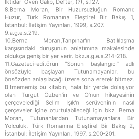
İktidarı Öven Galip, Defter, (?), s.127.
8.Berna Moran, Bir Huzursuzluğun Romanı:
Huzur, Türk Romanına Eleştirel Bir Bakış 1,
İstanbul: İletişim Yayınları, 1999, s.207.
9.a.g.e.s.219.
10.Berna Moran,Tanpınar’ın Batılılaşma
karşısındaki duruşunun anlatımına makalesinde
oldukça geniş bir yer verir. bkz.a.g.e.s.214-218.
11.Gazeteci-editörün “Sonun başlangıcı” adlı
önsözüyle başlayan Tutunamayanlar, bu
önsözden anlaşılacağı üzere sona ererek bitmez.
Bitmememiş bu kitabın, hala bir yerde dolaşıyor
olan Turgut Özben’in ve O’nun hikayesinin
çerçevelediği Selim Işık’n serüveninin nasıl
çerçeveler içine oturtulabileceği için bkz. Berna
Moran, Tutunanlardan Tutunamayanlara Bir
Yolculuk, Türk Romanına Eleştirel Bir Bakış 2,
İstanbul: İletişim Yayınları, 1997, s.200-201.