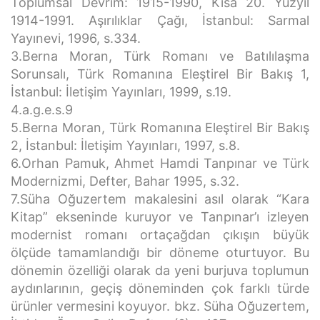
Toplumsal Devrim: 1915-1990, Kısa 20. Yüzyıl
1914-1991. Aşırılıklar Çağı, İstanbul: Sarmal
Yayınevi, 1996, s.334.
3.Berna Moran, Türk Romanı ve Batılılaşma
Sorunsalı, Türk Romanına Eleştirel Bir Bakış 1,
İstanbul: İletişim Yayınları, 1999, s.19.
4.a.g.e.s.9
5.Berna Moran, Türk Romanına Eleştirel Bir Bakış
2, İstanbul: İletişim Yayınları, 1997, s.8.
6.Orhan Pamuk, Ahmet Hamdi Tanpınar ve Türk
Modernizmi, Defter, Bahar 1995, s.32.
7.Süha Oğuzertem makalesini asıl olarak “Kara
Kitap” ekseninde kuruyor ve Tanpınar’ı izleyen
modernist romanı ortaçağdan çıkışın büyük
ölçüde tamamlandığı bir döneme oturtuyor. Bu
dönemin özelliği olarak da yeni burjuva toplumun
aydınlarının, geçiş döneminden çok farklı türde
ürünler vermesini koyuyor. bkz. Süha Oğuzertem,