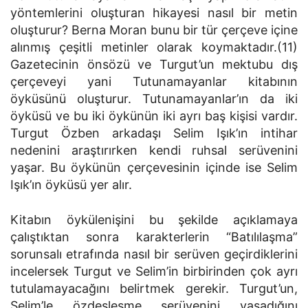
yöntemlerini oluşturan hikayesi nasıl bir metin
oluşturur? Berna Moran bunu bir tür çerçeve içine
alınmış çeşitli metinler olarak koymaktadır.(11)
Gazetecinin önsözü ve Turgut’un mektubu dış
çerçeveyi yani Tutunamayanlar kitabının
öyküsünü oluşturur. Tutunamayanlar’ın da iki
öyküsü ve bu iki öykünün iki ayrı baş kişisi vardır.
Turgut Özben arkadaşı Selim Işık’ın intihar
nedenini araştırırken kendi ruhsal serüvenini
yaşar. Bu öykünün çerçevesinin içinde ise Selim
Işık’ın öyküsü yer alır.
Kitabın öykülenişini bu şekilde açıklamaya
çalıştıktan sonra karakterlerin “Batılılaşma”
sorunsalı etrafında nasıl bir serüven geçirdiklerini
incelersek Turgut ve Selim’in birbirinden çok ayrı
tutulamayacağını belirtmek gerekir. Turgut’un,
Selim’le özdeşleşme serüvenini yaşadığını