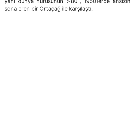
yani dünya nüfusunun %80’i, 1950’lerde ansızın
sona eren bir Ortaçağ ile karşılaştı.