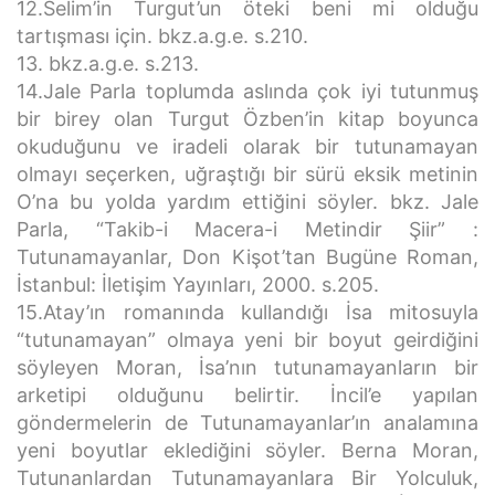
12.Selim’in Turgut’un öteki beni mi olduğu
tartışması için. bkz.a.g.e. s.210.
13. bkz.a.g.e. s.213.
14.Jale Parla toplumda aslında çok iyi tutunmuş
bir birey olan Turgut Özben’in kitap boyunca
okuduğunu ve iradeli olarak bir tutunamayan
olmayı seçerken, uğraştığı bir sürü eksik metinin
O’na bu yolda yardım ettiğini söyler. bkz. Jale
Parla, “Takib-i Macera-i Metindir Şiir” :
Tutunamayanlar, Don Kişot’tan Bugüne Roman,
İstanbul: İletişim Yayınları, 2000. s.205.
15.Atay’ın romanında kullandığı İsa mitosuyla
“tutunamayan” olmaya yeni bir boyut geirdiğini
söyleyen Moran, İsa’nın tutunamayanların bir
arketipi olduğunu belirtir. İncil’e yapılan
göndermelerin de Tutunamayanlar’ın analamına
yeni boyutlar eklediğini söyler. Berna Moran,
Tutunanlardan Tutunamayanlara Bir Yolculuk,