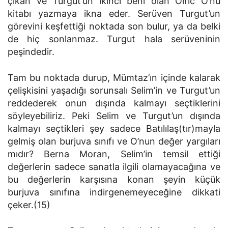
çıkan ve Turgut’un ikinci beni olan Olric O’nu
kitabı yazmaya ikna eder. Serüven Turgut’un
görevini keşfettiği noktada son bulur, ya da belki
de hiç sonlanmaz. Turgut hala serüveninin
peşindedir.
Tam bu noktada durup, Mümtaz’ın içinde kalarak
çelişkisini yaşadığı sorunsalı Selim’in ve Turgut’un
reddederek onun dışında kalmayı seçtiklerini
söyleyebiliriz. Peki Selim ve Turgut’un dışında
kalmayı seçtikleri şey sadece Batılılaş(tır)mayla
gelmiş olan burjuva sınıfı ve O’nun değer yargıları
mıdır? Berna Moran, Selim’in temsil ettiği
değerlerin sadece sanatla ilgili olamayacağına ve
bu değerlerin karşısına konan şeyin küçük
burjuva sınıfına indirgenemeyeceğine dikkati
çeker.(15)