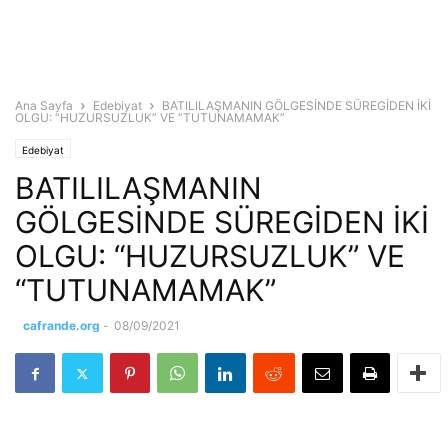
Ana Sayfa
Edebiyat
BATILILAŞMANIN GÖLGESİNDE SÜREGİDEN İKİ
OLGU: “HUZURSUZLUK” VE “TUTUNAMAMAK”
Edebiyat
BATILILAŞMANIN
GÖLGESİNDE SÜREGİDEN İKİ
OLGU: “HUZURSUZLUK” VE
“TUTUNAMAMAK”
cafrande.org
-
08/09/2021