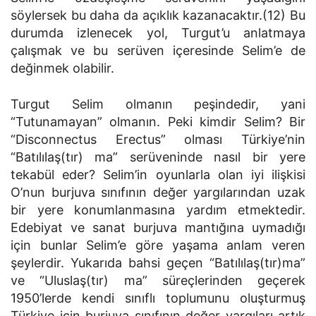
söylersek bu daha da açıklık kazanacaktır.(12) Bu
durumda izlenecek yol, Turgut’u anlatmaya
çalışmak ve bu serüven içeresinde Selim’e de
değinmek olabilir.
Turgut Selim olmanın peşindedir, yani
“Tutunamayan” olmanın. Peki kimdir Selim? Bir
“Disconnectus Erectus” olması Türkiye’nin
“Batılılaş(tır) ma” serüveninde nasıl bir yere
tekabül eder? Selim’in oyunlarla olan iyi ilişkisi
O’nun burjuva sınıfının değer yargılarından uzak
bir yere konumlanmasına yardım etmektedir.
Edebiyat ve sanat burjuva mantığına uymadığı
için bunlar Selim’e göre yaşama anlam veren
şeylerdir. Yukarıda bahsi geçen “Batılılaş(tır)ma”
ve “Uluslaş(tır) ma” süreçlerinden geçerek
1950’lerde kendi sınıflı toplumunu oluşturmuş
Türkiye için burjuva sınıfının değer yargıları artık