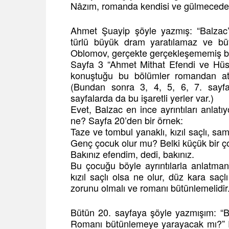
Nâzım, romanda kendisi ve gülmeced
Ahmet Şuayip şöyle yazmış: “Balzac’ı
türlü büyük dram yaratılamaz ve 
Oblomov, gerçekte gerçekleşememiş büy
Sayfa 3 “Ahmet Mithat Efendi ve Hüse
konuştuğu bu bölümler romandan atıl
(Bundan sonra 3, 4, 5, 6, 7. sayfala
sayfalarda da bu işaretli yerler var.)
Evet, Balzac en ince ayrıntıları anlatı
ne? Sayfa 20’den bir örnek:
Taze ve tombul yanaklı, kızıl saçlı, sam
Genç çocuk olur mu? Belki küçük bir ço
Bakınız efendim, dedi, bakınız.
Bu çocuğu böyle ayrıntılarla anlatma
kızıl saçlı olsa ne olur, düz kara saçl
zorunu olmalı ve romanı bütünlemelidir
Bütün 20. sayfaya şöyle yazmışım: “Ba
Romanı bütünlemeye yarayacak mı?” Ro