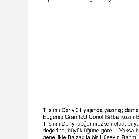
Tılsımlı Deriyi31 yaşında yazmış; deme
Eugenie GranrlcU Coriot Brtba Kuzin Bet
Tılsımlı Deriyi beğenmezken elbet bü
değerine, büyüklüğüne göre… Yoksa b
genellikle Balzac’ta bir Hüseyin Rah