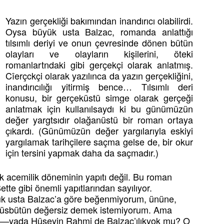
Yazın gerçekliği bakımından inandırıcı olabilirdi.
Oysa büyük usta Balzac, romanda anlattığı
tılsımlı deriyi ve onun çevresinde dönen bütün
olayları ve olayların kişilerini, öteki
romanlartndaki gibi gerçekçi olarak anlatmış.
Cîerçckçi olarak yazılınca da yazın gerçekliğini,
inandırıcılığı yitirmiş bence… Tılsımlı deri
konusu, bir gerçeküstü simge olarak gerçeği
anlatmak için kullanılsaydı ki bu günümüzün
değer yargtsıdır olağanüstü bir roman ortaya
çıkardı. (Günümüzün değer yargılarıyla eskiyi
yargılamak tarihçilere saçma gelse de, bir okur
için tersini yapmak daha da saçmadır.)
k acemilik döneminin yapıtı değil. Bu roman
te gibi önemli yapıtlarından sayılıyor.
yük usta Balzac’a göre beğenmiyorum, ününe,
üsbütün değersiz demek istemiyorum. Ama
mi —yada Hüseyin Rahmi de Balzac’ılıkyok mu? O