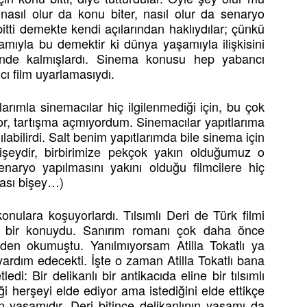
sıl olur da konu biter, nasıl olur da senaryo
i demekte kendi açılarından haklıydılar; çünkü
mıyla bu demektir ki dünya yaşamıyla ilişkisini
çinde kalmışlardı. Sinema konusu hep yabancı
 film uyarlamasıydı.
arımla sinemacılar hiç ilgilenmediği için, bu çok
or, tartışma açmıyordum. Sinemacılar yapıtlarıma
ılabilirdi. Salt benim yapıtlarımda bile sinema için
işeydir, birbirimize pekçok yakın olduğumuz o
aryo yapılmasını yakını olduğu filmcilere hiç
lası bişey…)
nulara koşuyorlardı. Tılsımlı Deri de Türk filmi
rı bir konuydu. Sanırım romanı çok daha önce
den okumuştu. Yanılmıyorsam Atilla Tokatlı ya
rdım edecekti. İşte o zaman Atilla Tokatlı bana
: Bir delikanlı bir antikacıda eline bir tılsımlı
ği herşeyi elde ediyor ama istediğini elde ettikçe
ın yaşamıdır. Deri bitince delikanlının yaşamı da