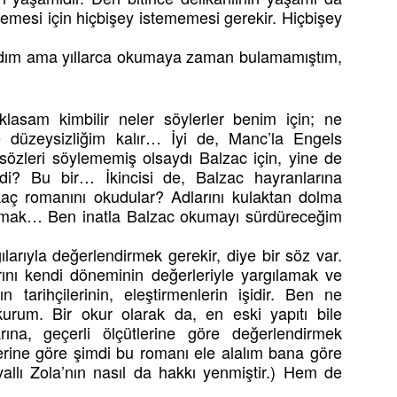
mesi için hiçbişey istememesi gerekir. Hiçbişey
aldım ama yıllarca okumaya zaman bulamamıştım,
klasam kimbilir neler söylerler benim için; ne
ne düzeysizliğim kalır… İyi de, Manc’la Engels
sözleri söylememiş olsaydı Balzac için, yine de
di? Bu bir… İkincisi de, Balzac hayranlarına
kaç romanını okudular? Adlarını kulaktan dolma
umak… Ben inatla Balzac okumayı sürdüreceğim
ılarıyla değerlendirmek gerekir, diye bir söz var.
rını kendi döneminin değerleriyle yargılamak ve
tarihçilerinin, eleştirmenlerin işidir. Ben ne
kurum. Bir okur olarak da, en eski yapıtı bile
ına, geçerli ölçütlerine göre değerlendirmek
ine göre şimdi bu romanı ele alalım bana göre
avallı Zola’nın nasıl da hakkı yenmiştir.) Hem de