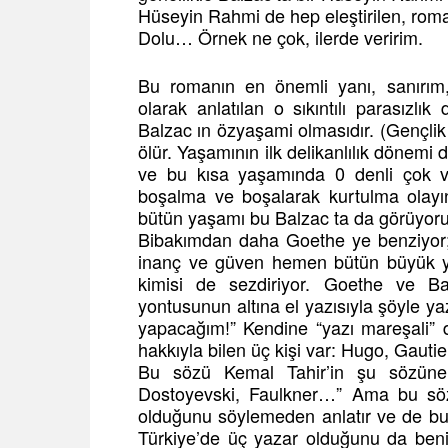
Hüseyin Rahmi de hep eleştirilen, rom
Dolu… Örnek ne çok, ilerde veririm.
Bu romanın en önemli yanı, sanırım
olarak anlatılan o sıkıntılı parasızl
Balzac ın özyaşami olmasıdır. (Gençl
ölür. Yaşamının ilk delikanlılık dönemi
ve bu kısa yaşamında 0 denli çok vc
boşalma ve boşalarak kurtulma olayı
bütün yaşamı bu Balzac ta da görüyoru
Bibakımdan daha Goethe ye benziyor;
inanç ve güven hemen bütün büyük yaza
kimisi de sezdiriyor. Goethe ve Ba
yontusunun altına el yazısıyla şöyle y
yapacağım!” Kendine “yazı mareşali” di
hakkıyla bilen üç kişi var: Hugo, Gautie
Bu sözü Kemal Tahir’in şu sözüne
Dostoyevski, Faulkner…” Ama bu sözü
olduğunu söylemeden anlatır ve de bu
Türkiye’de üç yazar olduğunu da beni