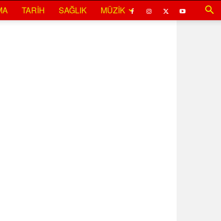
MA
TARIH
SAĞLIK
MÜZIK