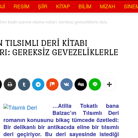
JI
RESIM
ŞIIR
KITAP
BILIM
MIZAH
SINE
ı Deri kitabı üzerine okuma notları: Gereksiz gevezeliklerle dolu
N TILSIMLI DERI KITABI
I: GEREKSIZ GEVEZELIKLERLE
…Atilla Tokatlı bana
Balzac’ın Tılsımlı Deri
romanın konusunu bikaç tümcede özetledi:
Bir delikanlı bir antikacıda eline bir tılsımlı
deri geçiriyor. Bu deri sayesinde istediği