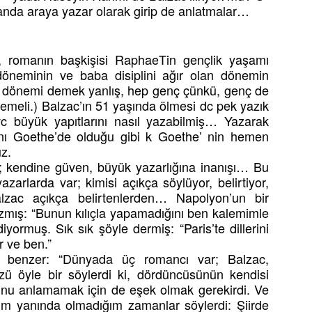
anda araya yazar olarak girip de anlatmalar…
, romanın başkişisi RaphaeTin gençlik yaşamı
ık döneminin ve baba disiplini ağır olan dönemin
ik dönemi demek yanlış, hep genç çünkü, genç de
 demeli.) Balzac’ın 51 yaşında ölmesi dc pek yazık
 büyük yapıtlarını nasıl yazabilmiş… Yazarak
nı Goethe’de olduğu gibi k Goethe’ nin hemen
z.
 kendine güven, büyük yazarlığına inanışı… Bu
rlarda var; kimisi açıkça söylüyor, belirtiyor,
lzac açıkça belirtenlerden… Napolyon’un bir
azmış: “Bunun kılıçla yapamadığını ben kalemimle
yormuş. Sık sık şöyle dermiş: “Paris’te dillerini
r ve ben.”
 benzer: “Dünyada üç romancı var; Balzac,
 öyle bir söylerdi ki, dördüncüsünün kendisi
nu anlamamak için de eşek olmak gerekirdi. Ve
m yanında olmadığım zamanlar söylerdi: Şiirde