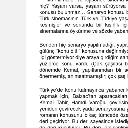
hiç? Yaşam varsa, yaşam sürüyorsa na
konusu bulunmaz… Senaryo konusu bitt
Türk sinemasının Türk ve Türkiye yaşa
kesmişler ve sonunda bir kısırlık i
sinemalarına öykünme ve sözde yabancı
Benden hiç senaryo yapılmadığı, yapıtl
gülünç “konu bitti” konusuna değinmiy
ilgi göstermiyor diye araya girdiğim san
yüzlerce konu vardı. (Çok şaşılası b
dönemde Kemal, yapıtlarımdan bir sen
önermemiş, anımsatmamıştır; çok şaşı
Türkiye’de konu kalmayınca yabancı ko
yapmak için, Balzac’tan aparacakla
Kemal Tahir, Hamdi Varoğlu çevirisin
yeniden çevirecek yada senaryosuna ya
romanın konusunu bikaç tümcede özetledi
deri geçiriyor. Bu deri sayesinde istedi
de deri küçülüyor. Bu deri, delikanlın