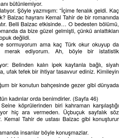
manı bütünlemiyor.
atıyor. Şöyle yazmışım: “İçime fenalık geldi. Kaç
ak? Balzac hayranı Kemal Tahir de bir romanında
atır. Belli Balzac etkisinde… O bedesten bölümü,
omanda da bize güzel gelmişti, çünkü anlattıkları
opuk değildi.
 diye sormuyorum ama kaç Türk okur okuyup da
k merak ediyorum. Ah, böyle bir istatistik
or: Belinden kalın ipek kaytanla bağlı, siyah
a, ufak tefek bir ihtiyar tasavvur ediniz. Kimileyin
ğum bir konutun bahçesinde gezer gibi dünyada
tün kadınlar orda benimdirler. (Sayfa 46)
eine köprülerinden biri kahraman karşılaştığı
uyor hiç ara vermeden. Üçbuçuk sayfalık söz
 Kemal Tahir de ustası Balzac gibi konuşturur
manda insanlar böyle konuşmazlar.