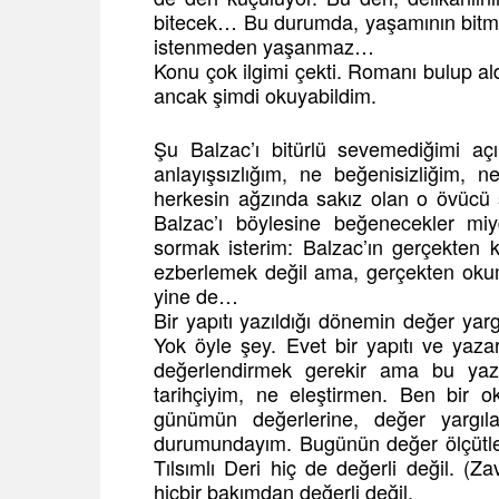
bitecek… Bu durumda, yaşamının bitme
istenmeden yaşanmaz…
Konu çok ilgimi çekti. Romanı bulup 
ancak şimdi okuyabildim.
Şu Balzac’ı bitürlü sevemediğimi açı
anlayışsızlığım, ne beğenisizliğim, 
herkesin ağzında sakız olan o övücü 
Balzac’ı böylesine beğenecekler miy
sormak isterim: Balzac’ın gerçekten 
ezberlemek değil ama, gerçekten ok
yine de…
Bir yapıtı yazıldığı dönemin değer yarg
Yok öyle şey. Evet bir yapıtı ve yaza
değerlendirmek gerekir ama bu yazın 
tarihçiyim, ne eleştirmen. Ben bir o
günümün değerlerine, değer yargılar
durumundayım. Bugünün değer ölçütler
Tılsımlı Deri hiç de değerli değil. (Z
hiçbir bakımdan değerli değil.