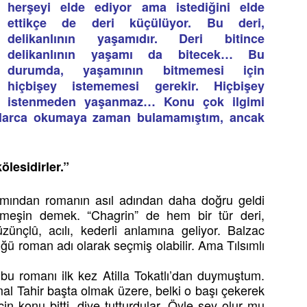
herşeyi elde ediyor ama istediğini elde
ettikçe de deri küçülüyor. Bu deri,
delikanlının yaşamıdır. Deri bitince
delikanlının yaşamı da bitecek… Bu
durumda, yaşamının bitmemesi için
hiçbişey istememesi gerekir. Hiçbişey
istenmeden yaşanmaz…
Konu çok ilgimi
llarca okumaya zaman bulamamıştım, ancak
ölesidirler.”
kımından romanın asıl adından daha doğru geldi
 meşin demek. “Chagrin” de hem bir tür deri,
ünçlû, acılı, kederli anlamına geliyor. Balzac
üğü roman adı olarak seçmiş olabilir. Ama Tılsımlı
n bu romanı ilk kez Atilla Tokatlı’dan duymuştum.
mal Tahir başta olmak üzere, belki o başı çekerek
çin konu bitti, diye tutturdular. Öyle şey olur mu