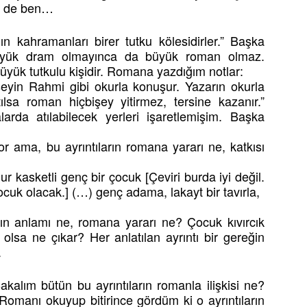
e de ben…
n kahramanları birer tutku kölesidirler.” Başka
büyük dram olmayınca da büyük roman olmaz.
ük tutkulu kişidir. Romana yazdığım notlar:
yin Rahmi gibi okurla konuşur. Yazarın okurla
sa roman hiçbişey yitirmez, tersine kazanır.”
rda atılabilecek yerleri işaretlemişim. Başka
yor ama, bu ayrıntıların romana yararı ne, katkısı
ur kasketli genç bir çocuk [Çeviri burda iyi değil.
cuk olacak.] (…) genç adama, lakayt bir tavırla,
nın anlamı ne, romana yararı ne? Çocuk kıvırcık
ı olsa ne çıkar? Her anlatılan ayrıntı bir gereğin
.
kalım bütün bu ayrıntıların romanla ilişkisi ne?
manı okuyup bitirince gördüm ki o ayrıntıların