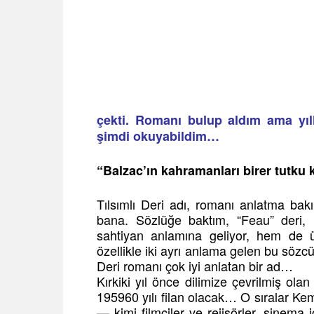
çekti. Romanı bulup aldım ama yı
şimdi okuyabildim…
“Balzac’ın kahramanları birer tutku k
Tılsımlı Deri adı, romanı anlatma ba
bana. Sözlüğe baktım, “Feau” deri,
sahtiyan anlamına geliyor, hem de üz
özellikle iki ayrı anlama gelen bu sözc
Deri romanı çok iyi anlatan bir ad…
Kırkiki yıl önce dilimize çevrilmiş ola
195960 yılı filan olacak… O sıralar Ke
— kimi filmciler ve rejisörler, sinema i