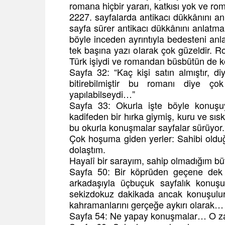
romana hiçbir yararı, katkısı yok ve ro
2227. sayfalarda antikacı dükkânını anl
sayfa sürer antikacı dükkânını anlatm
böyle inceden ayrıntıyla bedesteni anl
tek başına yazı olarak çok güzeldir. R
Türk işiydi ve romandan büsbütün de k
Sayfa 32: “Kaç kişi satın almıştır,
bitirebilmiştir bu romanı diye ço
yapılabilseydi…”
Sayfa 33: Okurla işte böyle konuşuy
kadifeden bir hırka giymiş, kuru ve sısk
bu okurla konuşmalar sayfalar sürüyor.
Çok hoşuma giden yerler: Sahibi oldu
dolaştım.
Hayalî bir sarayım, sahip olmadığım bü
Sayfa 50: Bir köprüden geçene dek S
arkadaşıyla üçbuçuk sayfalık konuş
sekizdokuz dakikada ancak konuşulur.
kahramanlarını gerçeğe aykırı olarak…
Sayfa 54: Ne yapay konuşmalar… O za