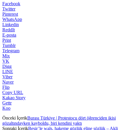
Facebook
Twitter
Pinterest
WhatsApp
Linkedin
ReddIt
E-posta
Print
Tumblr
Telegram
Mix
VK
Digg
LINE
Viber
Naver
Flip
Copy URL
Kakao Story
Gettr
Koo
Önceki İçerik
Burası Türkiye | Protestocu dört öğrenciden ikisi
gözaltındayken kayboldu, biri kendini yaktı
Sonraki İçerik
Beşir’le wals, hakeme gözlük eline sözlük – Akli