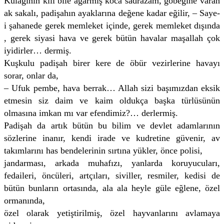
Kulağının kılı bile ağarmış koca sadrazam, göbeğine varan
ak sakalı, padişahın ayaklarına değene kadar eğilir, – Saye-
i şahanede gerek memleket içinde, gerek memleket dışında
, gerek siyasi hava ve gerek bütün havalar maşallah çok
iyidirler… dermiş.
Kuşkulu padişah birer kere de öbür vezirlerine havayı
sorar, onlar da,
– Ufuk pembe, hava berrak… Allah sizi başımızdan eksik
etmesin siz daim ve kaim oldukça başka türlüsünün
olmasına imkan mı var efendimiz?… derlermiş.
Padişah da artık bütün bu bilim ve devlet adamlarının
sözlerine inanır, kendi irade ve kudretine güvenir, av
takımlarını has bendelerinin sırtına yükler, önce polisi,
jandarması, arkada muhafızı, yanlarda koruyucuları,
fedaileri, öncüleri, artçıları, siviller, resmiler, kedisi de
bütün bunların ortasında, ala ala heyle güle eğlene, özel
ormanında,
özel olarak yetiştirilmiş, özel hayvanlarını avlamaya