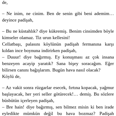
de,
– Ne inim, ne cinim. Ben de senin gibi beni ademim…
deyince padişah,
– Bu ne küstahlık? diye kükremiş. Benim cinsimden böyle
kimseler olamaz. Tiz urun kellesini!
Cellatbaşı, palasını köylünün padişah fermanına karşı
kıldan ince boynuna indirirken padişah,
– Duuur! diye bağırmış. Ey konuşması az çok insana
benzeyen acayip yaratık? Sana bişey soracağım. Eğer
bilirsen canını bağışlarım. Bugün hava nasıl olacak?
Köylü de,
– Az vakit sonra rüzgarlar esecek, fırtına kopacak, yağmur
başlayacak, her yeri seller götürecek!… demiş. Bu sözlere
büsbütün içerleyen padişah,
– Bre hain! diye bağırmış, sen bilmez misin ki ben irade
eyledikte mümkün değil bu hava bozmaz? Padişah