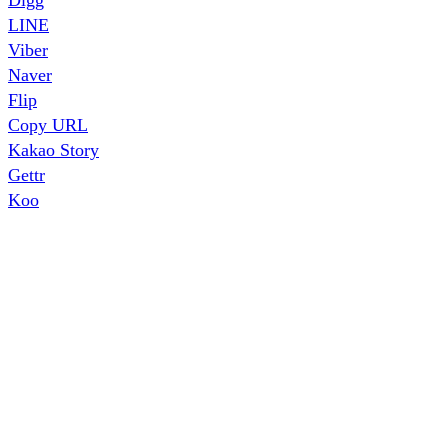
LINE
Viber
Naver
Flip
Copy URL
Kakao Story
Gettr
Koo