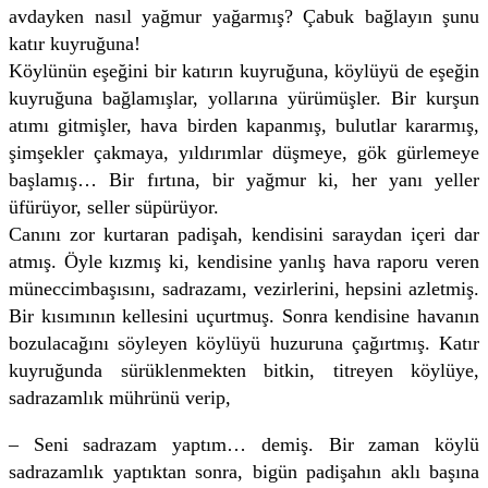
avdayken nasıl yağmur yağarmış? Çabuk bağlayın şunu
katır kuyruğuna!
Köylünün eşeğini bir katırın kuyruğuna, köylüyü de eşeğin
kuyruğuna bağlamışlar, yollarına yürümüşler. Bir kurşun
atımı gitmişler, hava birden kapanmış, bulutlar kararmış,
şimşekler çakmaya, yıldırımlar düşmeye, gök gürlemeye
başlamış… Bir fırtına, bir yağmur ki, her yanı yeller
üfürüyor, seller süpürüyor.
Canını zor kurtaran padişah, kendisini saraydan içeri dar
atmış. Öyle kızmış ki, kendisine yanlış hava raporu veren
müneccimbaşısını, sadrazamı, vezirlerini, hepsini azletmiş.
Bir kısımının kellesini uçurtmuş. Sonra kendisine havanın
bozulacağını söyleyen köylüyü huzuruna çağırtmış. Katır
kuyruğunda sürüklenmekten bitkin, titreyen köylüye,
sadrazamlık mührünü verip,
– Seni sadrazam yaptım… demiş. Bir zaman köylü
sadrazamlık yaptıktan sonra, bigün padişahın aklı başına