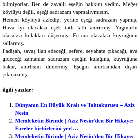
bilmiyorlar. Ben de zavallı eşeğin hakkını yedim. Meğer
köylüyü değil, eşeği sadrazam yapmalıymışım.
Hemen köylüyü azledip, yerine eşeği sadrazam yapmış.
Hava iyi olacaksa eşek tatlı tatlı anırırmış. Yağmurlu
olacaksa kulakları düşermiş. Fırtına olacaksa kuyruğunu
sallarmış.
Padişah, savaş ilan edeceği, sefere, seyahate çıkacağı, ava
gideceği zamanlar sadrazam eşeğin kulağına, kuyruğuna
bakar, anırtısını dinlermiş. Eşeğin anırtısından dışarı
çıkmazmış.
ilgili yazılar:
Dünyanın En Büyük Kralı ve Tahtakurusu – Aziz
Nesin
Memleketin Birinde | Aziz Nesin’den Bir Hikaye:
Fareler birbirlerini yer!…
Memleketin Birinde | Aziz Nesin’den Bir Hikaye: