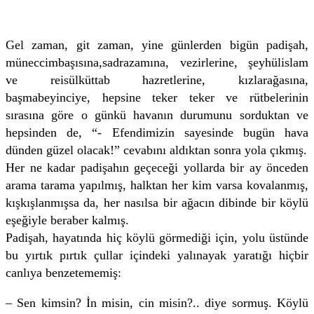
Gel zaman, git zaman, yine günlerden bigün padişah,
müneccimbaşısına,sadrazamına, vezirlerine, şeyhülislam
ve reisülküttab hazretlerine, kızlarağasına,
başmabeyinciye, hepsine teker teker ve rütbelerinin
sırasına göre o günkü havanın durumunu sorduktan ve
hepsinden de, “- Efendimizin sayesinde bugün hava
dünden güzel olacak!” cevabını aldıktan sonra yola çıkmış.
Her ne kadar padişahın geçeceği yollarda bir ay önceden
arama tarama yapılmış, halktan her kim varsa kovalanmış,
kışkışlanmışsa da, her nasılsa bir ağacın dibinde bir köylü
eşeğiyle beraber kalmış.
Padişah, hayatında hiç köylü görmediği için, yolu üstünde
bu yırtık pırtık çullar içindeki yalınayak yaratığı hiçbir
canlıya benzetememiş:
– Sen kimsin? İn misin, cin misin?.. diye sormuş. Köylü