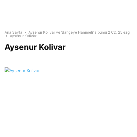
Ana Sayfa
Ayşenur Kolivar ve ‘Bahçeye Hanımeli’ albümü 2 CD, 25 ezgi
Aysenur Kolivar
Aysenur Kolivar