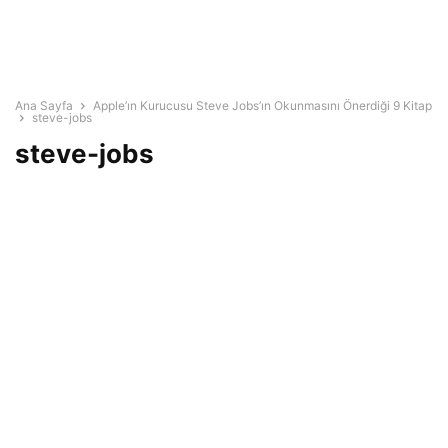
Ana Sayfa
Apple’ın Kurucusu Steve Jobs’ın Okunmasını Önerdiği 9 Kitap
steve-jobs
steve-jobs