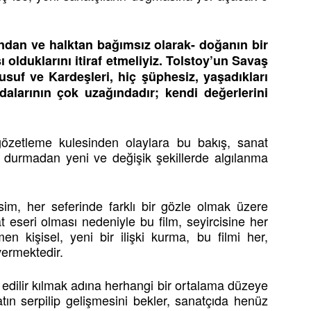
ından ve halktan bağımsız olarak- doğanın bir
ı olduklarını itiraf etmeliyiz. Tolstoy’un Savaş
uf ve Kardeşleri, hiç şüphesiz, yaşadıkları
dalarının çok uzağındadır; kendi değerlerini
 gözetleme kulesinden olaylara bu bakış, sanat
a durmadan yeni ve değişik şekillerde algılanma
m, her seferinde farklı bir gözle olmak üzere
t eseri olması nedeniyle bu film, seyircisine her
n kişisel, yeni bir ilişki kurma, bu filmi her,
vermektedir.
l edilir kılmak adına herhangi bir ortalama düzeye
tın serpilip gelişmesini bekler, sanatçıda henüz