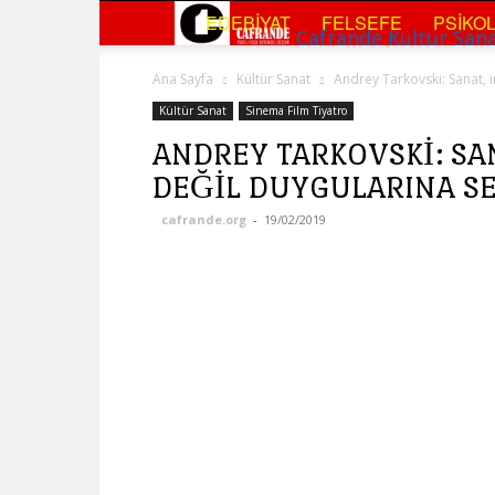
EDEBIYAT
FELSEFE
PSIKOL
Cafrande Kültür San
Ana Sayfa
Kültür Sanat
Andrey Tarkovski: Sanat, 
Kültür Sanat
Sinema Film Tiyatro
ANDREY TARKOVSKI: SA
DEĞIL DUYGULARINA S
cafrande.org
-
19/02/2019