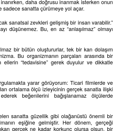
a inanırken, daha doğrusu inanmak isterken onun
e sadece sanatta çürümeye yol açar.
k sanatsal zevkleri gelişmiş bir insan varabilir.”
mayı düşünemez. Bu, en az “anlaşılmaz” olmayı
ılmaz bir bütün oluştururlar, tek bir kan dolaşım
ganizma. Bu organizmanın parçaları arasında bir
llerin “tedavisine” gerek duyulur ve dikkatle
rgulamakta yarar görüyorum: Ticari filmlerde ve
an ortalama ölçü izleyicinin gerçek sanatla ilişki
derek beğenilerini bağışlanamaz ölçülerde
len sanatta güzellik gibi olağanüstü önemli bir
manın eşiğine gelmiştir. Her dönem, gerçeği
 çıkan gerçek ne kadar korkunç olursa olsun, bir