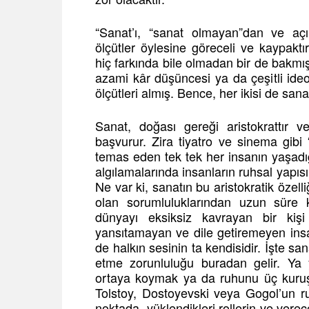
“Sanat’ı, “sanat olmayan”dan ve açı
ölçütler öylesine göreceli ve kaypaktır
hiç farkında bile olmadan bir de bakmışs
azami kâr düşüncesi ya da çeşitli ideo
ölçütleri almış. Bence, her ikisi de san
Sanat, doğası gereği aristokrattır v
başvurur. Zira tiyatro ve sinema gibi “k
temas eden tek tek her insanın yaşadığ
algılamalarında insanların ruhsal yapıs
Ne var ki, sanatın bu aristokratik özelli
olan sorumluluklarından uzun süre 
dünyayı eksiksiz kavrayan bir kişi 
yansıtamayan ve dile getiremeyen insa
de halkın sesinin ta kendisidir. İşte sa
etme zorunluluğu buradan gelir. Ya
ortaya koymak ya da ruhunu üç kuruşa
Tolstoy, Dostoyevski veya Gogol’un ru
noktada, yüklendikleri rollerin ve verec