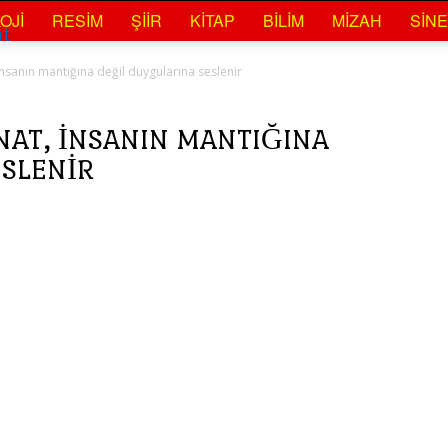
OJI
RESIM
ŞIIR
KITAP
BILIM
MIZAH
SIN
at
insanın mantığına değil duygularına seslenir
NAT, INSANIN MANTIĞINA
ESLENIR