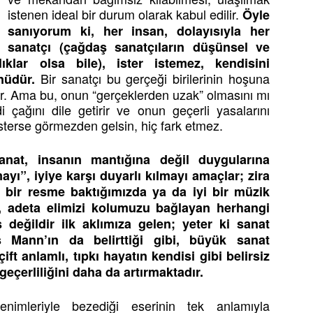
istenen ideal bir durum olarak kabul edilir.
Öyle
sanıyorum ki, her insan, dolayısıyla her
sanatçı (çağdaş sanatçıların düşünsel ve
lıklar olsa bile), ister istemez, kendisini
Bir sanatçı bu gerçeği birilerinin hoşuna
nüdür.
lir. Ama bu, onun “gerçeklerden uzak” olmasını mı
i çağını dile getirir ve onun geçerli yasalarını
sterse görmezden gelsin, hiç fark etmez.
anat, insanın mantığına değil duygularına
ı”, iyiye karşı duyarlı kılmayı amaçlar; zira
el bir resme baktığımızda ya da iyi bir müzik
an, adeta elimizi kolumuzu bağlayan herhangi
 değildir ilk aklımıza gelen; yeter ki sanat
 Mann’ın da belirttiği gibi, büyük sanat
ift anlamlı, tıpkı hayatın kendisi gibi belirsiz
eçerliliğini daha da artırmaktadır.
nimleriyle bezediği eserinin tek anlamıyla