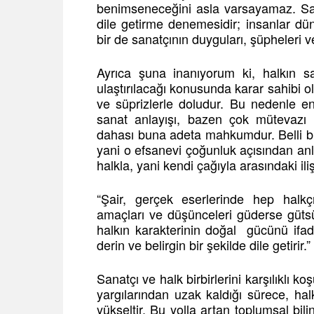
benimseneceğini asla varsayamaz. San
dile getirme denemesidir; insanlar dü
bir de sanatçının duyguları, şüpheleri 
Ayrıca şuna inanıyorum ki, halkın san
ulaştırılacağı konusunda karar sahibi ol
ve süprizlerle doludur. Bu nedenle e
sanat anlayışı, bazen çok mütevazı
dahası buna adeta mahkumdur. Belli bir
yani o efsanevi çoğunluk açısından anla
halkla, yani kendi çağıyla arasındaki 
“Şair, gerçek eserlerinde hep halkçı
amaçları ve düşünceleri güderse güts
halkın karakterinin doğal gücünü ifad
derin ve belirgin bir şekilde dile getiri
Sanatçı ve halk birbirlerini karşılıklı 
yargılarından uzak kaldığı sürece, h
yükseltir. Bu yolla artan toplumsal bil