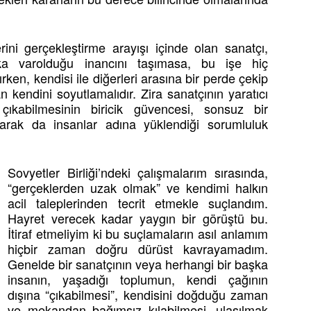
ini gerçekleştirme arayışı içinde olan sanatçı,
laka varolduğu inancını taşımasa, bu işe hiç
ken, kendisi ile diğerleri arasına bir perde çekip
kendini soyutlamalıdır. Zira sanatçının yaratıcı
ıkabilmesinin biricik güvencesi, sonsuz bir
arak da insanlar adına yüklendiği sorumluluk
Sovyetler Birliği’ndeki çalışmalarım sırasında,
“gerçeklerden uzak olmak” ve kendimi halkın
acil taleplerinden tecrit etmekle suçlandım.
Hayret verecek kadar yaygın bir görüştü bu.
İtiraf etmeliyim ki bu suçlamaların asıl anlamım
hiçbir zaman doğru dürüst kavrayamadım.
Genelde bir sanatçının veya herhangi bir başka
insanın, yaşadığı toplumun, kendi çağının
dışına “çıkabilmesi”, kendisini doğduğu zaman
ve mekandan bağımsız kılabilmesi, ulaşılmak