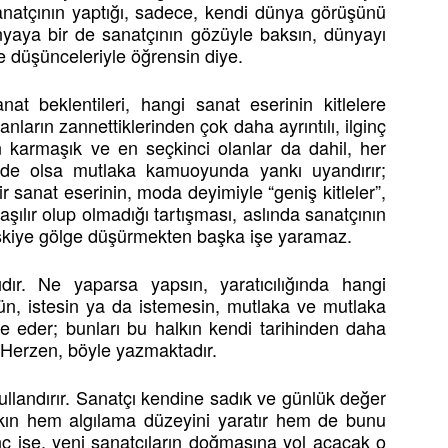
atçının yaptığı, sadece, kendi dünya görüşünü
nyaya bir de sanatçının gözüyle baksın, dünyayı
ve düşünceleriyle öğrensin diye.
at beklentileri, hangi sanat eserinin kitlelere
anların zannettiklerinden çok daha ayrıntılı, ilginç
n karmaşık ve en seçkinci olanlar da dahil, her
 de olsa mutlaka kamuoyunda yankı uyandırır;
 sanat eserinin, moda deyimiyle “geniş kitleler”,
şılır olup olmadığı tartışması, aslında sanatçının
ilişkiye gölge düşürmekten başka işe yaramaz.
dır. Ne yaparsa yapsın, yaratıcılığında hangi
ün, istesin ya da istemesin, mutlaka ve mutlaka
e eder; bunları bu halkın kendi tarihinden daha
r.” Herzen, böyle yazmaktadır.
koşullandırır. Sanatçı kendine sadık ve günlük değer
alkın hem algılama düzeyini yaratır hem de bunu
inç ise, yeni sanatçıların doğmasına yol açacak o