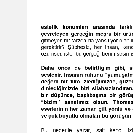
estetik konumları arasında farklı
çevreleyen gerçeğin meşru bir ürü
gitmeyen bir tarzda da yansıtıyor olabi
gerektirir? Şüphesiz, her insan, kend
özümser, ister bu gerçeği benimsesin i
Daha önce de belirttiğim gibi, s
seslenir. İnsanın ruhunu “yumuşatmay
değerli bir film izlediğimizde, güz
dinlediğimizde bizi silahsızlandır
bir düşünce, başlıbaşına bir görüş
“bizim” sanatımız olsun. Thomas
eserlerinin her zaman çift yönlü ve ç
ve çok boyutlu olmaları bu görüşün g
Bu nedenle yazar, salt kendi izle