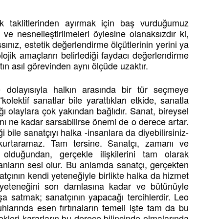
k taklitlerinden ayırmak için baş vurduğumuz
 ve nesnelleştirilmeleri öylesine olanaksızdır ki,
ınız, estetik değerlendirme ölçütlerinin yerini ya
lojik amaçların belirlediği faydacı değerlendirme
atın asıl görevinden aynı ölçüde uzaktır.
e dolayısıyla halkın arasında bir tür seçmeye
olektif sanatlar bile yarattıkları etkide, sanatla
ı olaylara çok yakından bağlıdır. Sanat, bireysel
ını ne kadar sarsabilirse önemi de o derece artar.
ği bile sanatçıyı halka -insanlara da diyebilirsiniz-
kurtaramaz. Tam tersine. Sanatçı, zamanı ve
olduğundan, gerçekle ilişkilerini tam olarak
nların sesi olur. Bu anlamda sanatçı, gerçekten
natçının kendi yeteneğiyle birlikte halka da hizmet
 yeteneğini son damlasına kadar ve bütünüyle
 satmak; sanatçının yapacağı tercihlerdir. Leo
hlarında esen fırtınaların temeli işte tam da bu
ekleri kararların bu derece bilincinde olmalarında