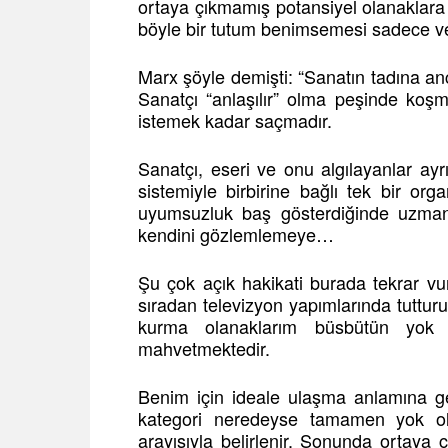
ortaya çıkmamış potansiyel olanaklar
böyle bir tutum benimsemesi sadece v
Marx şöyle demişti: “Sanatın tadına anca
Sanatçı “anlaşılır” olma peşinde koş
istemek kadar saçmadır.
Sanatçı, eseri ve onu algılayanlar ayr
sistemiyle birbirine bağlı tek bir or
uyumsuzluk baş gösterdiğinde uzman e
kendini gözlemlemeye…
Şu çok açık hakikati burada tekrar vu
sıradan televizyon yapımlarında tutturul
kurma olanaklarım büsbütün yok e
mahvetmektedir.
Benim için ideale ulaşma anlamına ge
kategori neredeyse tamamen yok ol
arayışıyla belirlenir. Sonunda ortaya