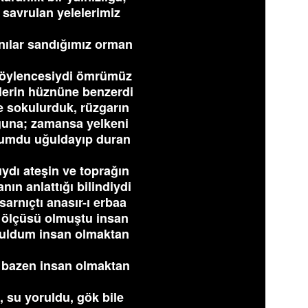
 savrulan yelelerimiz
nılar sandığımız orman
 söylencesiydi ömrümüz
lerin hüznüne benzerdi
e sokulurduk, rüzgarın
ğuna; zamansa yelkeni
urumdu uğuldayıp duran
ıydı ateşin ve toprağın
ın anlattığı bilindiydi
sarnıçtı anasır-ı erbaa
n ölçüsü olmuştu insan
oruldum insan olmaktan
r bazen insan olmaktan
, su yoruldu, gök bile