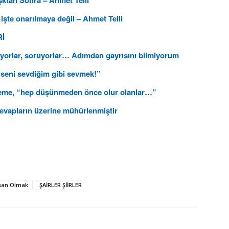
şktan Sonra – Ahmet Telli
işte onarılmaya değil – Ahmet Telli
Rİ
uyorlar, soruyorlar… Adımdan gayrısını bilmiyorum
 seni sevdiğim gibi sevmek!”
nneme, “hep düşünmeden önce olur olanlar…”
evapların üzerine mühürlenmiştir
san Olmak
ŞAİRLER ŞİİRLER