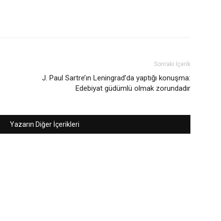
Sonraki İçerik
J. Paul Sartre’ın Leningrad’da yaptığı konuşma:
Edebiyat güdümlü olmak zorundadır
Yazarın Diğer İçerikleri