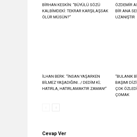
BİRHAN KESKİN: “BÜYÜLÜ SÖZÜ
ÖZDEMİR AS
KALBİMDEKİ: TEKRAR KARŞILAŞSAK
BİR ANA SE
ÖLÜR MÜSÜN?”
UZANIŞTIR
İLHAN BERK: “İNSAN YAŞARKEN
“BULANIK B
BİLMEZ YAŞADIĞINI…/ DEDİM Kİ;
BAŞIMI DİZ
HATIRLA, HATIRLAMAKTIR ZAMAN!”
ÇOK ÖZLED
ÇOMAK
Cevap Ver