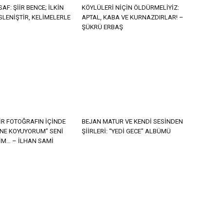
AF: ŞİİR BENCE; İLKİN
KÖYLÜLERİ NİÇİN ÖLDÜRMELİYİZ:
SLENİŞTİR, KELİMELERLE
APTAL, KABA VE KURNAZDIRLAR! –
ŞÜKRÜ ERBAŞ
İR FOTOĞRAFIN İÇİNDE
BEJAN MATUR VE KENDİ SESİNDEN
İNE KOYUYORUM” SENİ
ŞİİRLERİ: “YEDİ GECE” ALBÜMÜ
İM… – İLHAN SAMİ