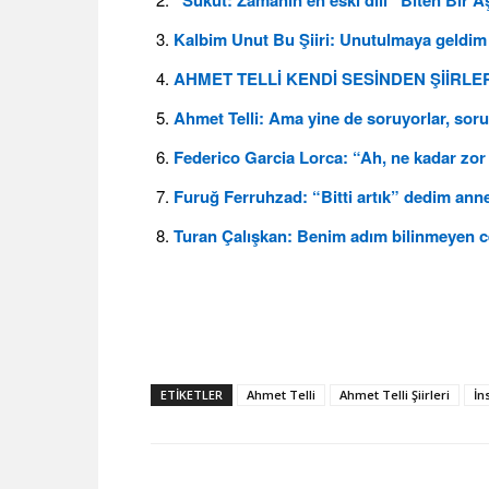
“Sükut: Zamanın en eski dili” Biten Bir A
Kalbim Unut Bu Şiiri: Unutulmaya geldim 
AHMET TELLİ KENDİ SESİNDEN ŞİİRLE
Ahmet Telli: Ama yine de soruyorlar, sor
Federico Garcia Lorca: “Ah, ne kadar zor
Furuğ Ferruhzad: “Bitti artık” dedim a
Turan Çalışkan: Benim adım bilinmeyen c
ETIKETLER
Ahmet Telli
Ahmet Telli Şiirleri
İn