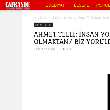
Cafrande
EDEBIYAT
FELSEFE
PSIKOL
Kültür
Ana Sayfa
Şairler - Şiirler
Ahmet Telli: İnsan yoru
Sanat
Şairler - Şiirler
AHMET TELLI: İNSAN Y
OLMAKTAN/ BIZ YORUL
cafrande.org
-
24/10/2018