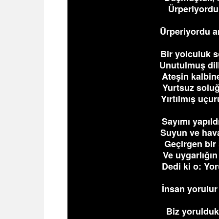
Ürperiyordu
Ürperiyordu a
Bir yolculuk
Unutulmuş dil
Ateşin kalbin
Yurtsuz solu
Yırtılmış uç
Sayımı yapıld
Suyun ve havan
Geçirgen bir 
Ve uygarlığı
Dedi ki o: Y
İnsan yorulu
Biz yorulduk