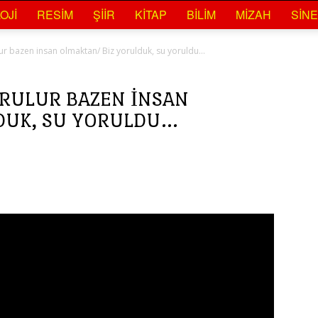
OJI
RESIM
ŞIIR
KITAP
BILIM
MIZAH
SIN
lur bazen insan olmaktan/ Biz yorulduk, su yoruldu…
ORULUR BAZEN INSAN
DUK, SU YORULDU…