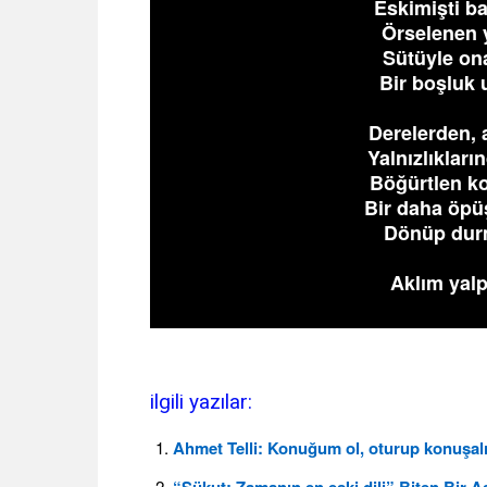
Eskimişti b
Örselenen 
Sütüyle ona
Bir boşluk
Derelerden, 
Yalnızlıkları
Böğürtlen k
Bir daha öp
Dönüp durm
Aklım yalp
ilgili yazılar:
Ahmet Telli: Konuğum ol, oturup konuşal