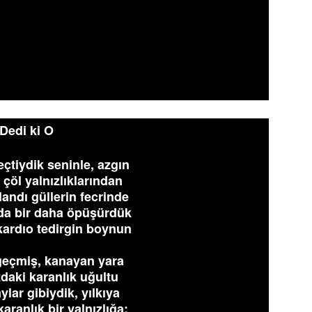
Dedi ki O
çtiydik seninle, azgın
 çöl yalnızlıklarından
landı güllerin fecrinde
nda bir daha öpüşürdük
kardıo tedirgin boynun
eçmiş, kanayan yara
daki karanlık uğultu
ylar gibiydik, yılkıya
ranlık bir yalnızlığa;