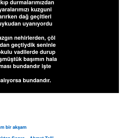
akıp durmalarımızdan
yaralarımızı kuzguni
rırken dağ geçitleri
 uykudan uyanıyordu
azgın nehirlerden, çöl
ndan geçtiydik seninle
okulu vadilerde durup
üşmüştük başımın hala
ası bundandır işte
alıyorsa bundandır.
ım bir akşam