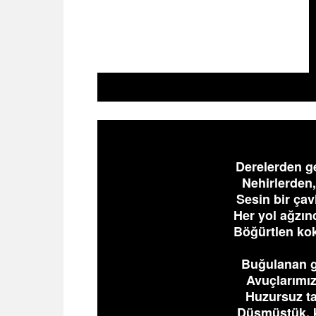
Derelerden ge
Nehirlerden,
Sesin bir çav
Her yol ağzı
Böğürtlen ko
Buğulanan g
Avuçlarımız
Huzursuz ta
Düşmüştük, ka