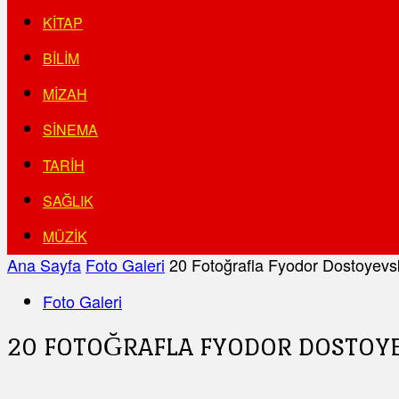
KITAP
BILIM
MIZAH
SINEMA
TARIH
SAĞLIK
MÜZIK
Ana Sayfa
Foto Galeri
20 Fotoğrafla Fyodor Dostoyevsk
Foto Galeri
20 FOTOĞRAFLA FYODOR DOSTOYE