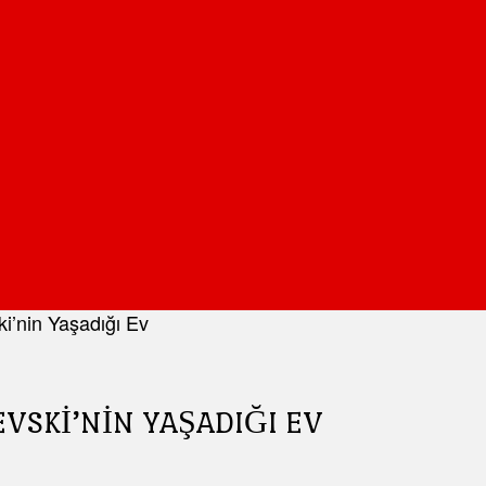
i’nin Yaşadığı Ev
VSKI’NIN YAŞADIĞI EV