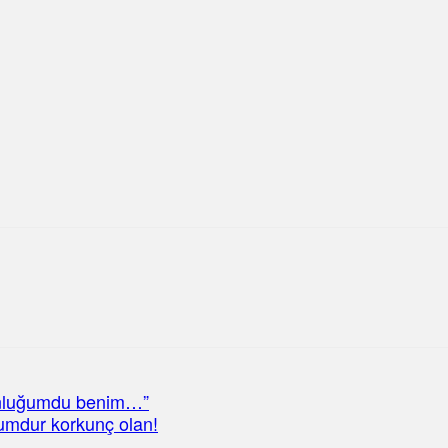
unluğumdu benim…”
rumdur korkunç olan!