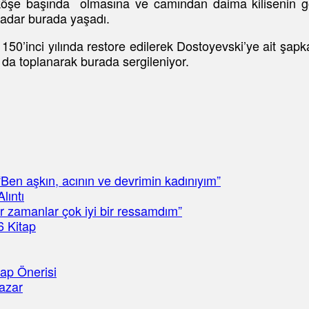
 köşe başında olmasına ve camından daima kilisenin gö
kadar burada yaşadı.
inci yılında restore edilerek Dostoyevski’ye ait şapka,
ı da toplanarak burada sergileniyor.
Ben aşkın, acının ve devrimin kadınıyım”
lıntı
ir zamanlar çok iyi bir ressamdım”
6 Kitap
ap Önerisi
azar