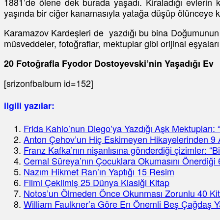
1881’de ölene dek burada yaşadı. Kiraladığı evlerin
yaşında bir ciğer kanamasıyla yatağa düşüp ölünceye 
Karamazov Kardeşleri de yazdığı bu bina Doğumunun 150’
müsveddeler, fotoğraflar, mektuplar gibi orijinal eşyalar
20 Fotoğrafla Fyodor Dostoyevski’nin Yaşadığı Ev
[srizonfbalbum id=152]
ilgili yazılar:
Frida Kahlo’nun Diego’ya Yazdığı Aşk Mektupları: “
Anton Çehov’un Hiç Eskimeyen Hikayelerinden 9 A
Franz Kafka’nın nişanlısına gönderdiği çizimler: “B
Cemal Süreya’nın Çocuklara Okumasını Önerdiği 
Nazım Hikmet Ran’ın Yaptığı 15 Resim
Filmi Çekilmiş 25 Dünya Klasiği Kitap
Notos’un Ölmeden Önce Okunması Zorunlu 40 Kit
William Faulkner’a Göre En Önemli Beş Çağdaş Y