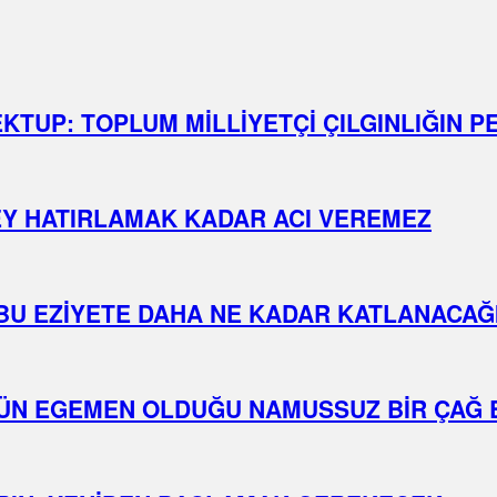
TUP: TOPLUM MİLLİYETÇİ ÇILGINLIĞIN P
EY HATIRLAMAK KADAR ACI VEREMEZ
BU EZİYETE DAHA NE KADAR KATLANACAĞ
ÜN EGEMEN OLDUĞU NAMUSSUZ BİR ÇAĞ 