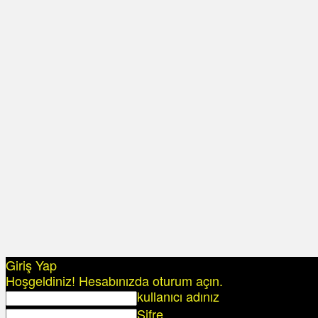
Giriş Yap
Hoşgeldiniz! Hesabınızda oturum açın.
kullanıcı adınız
Şifre