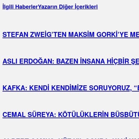
İlgili Haberler
Yazarın Diğer İçerikleri
STEFAN ZWEİG’TEN MAKSİM GORKİ’YE MEK
ASLI ERDOĞAN: BAZEN İNSANA HİÇBİR Ş
KAFKA: KENDİ KENDİMİZE SORUYORUZ, “
CEMAL SÜREYA: KÖTÜLÜKLERİN BÜSBÜT