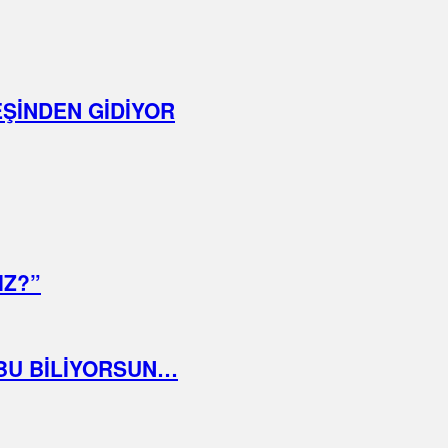
EŞİNDEN GİDİYOR
IZ?”
BU BİLİYORSUN…