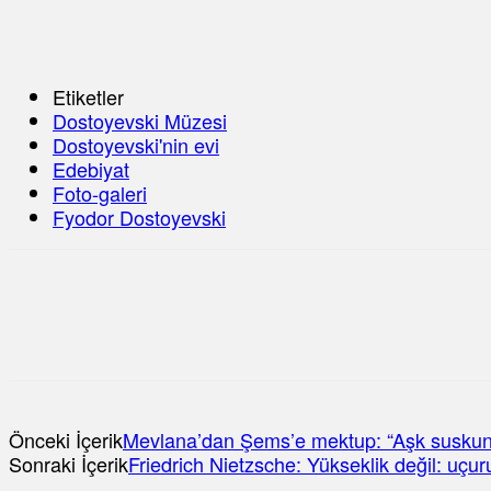
Etiketler
Dostoyevski Müzesi
Dostoyevski'nin evi
Edebiyat
Foto-galeri
Fyodor Dostoyevski
Önceki İçerik
Mevlana’dan Şems’e mektup: “Aşk susk
Sonraki İçerik
Friedrich Nietzsche: Yükseklik değil: uçu